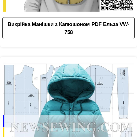
Викрійка Манішки з Капюшоном PDF Ельза VW-
758