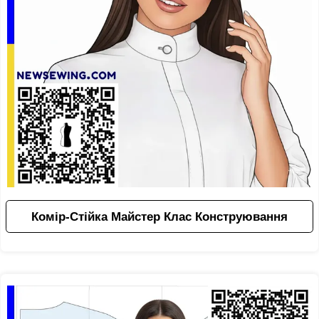
Комір-Стійка Майстер Клас Конструювання