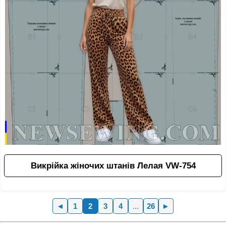
Викрійка жіночих штанів Лелая VW-754
◄
1
2
3
4
...
26
►