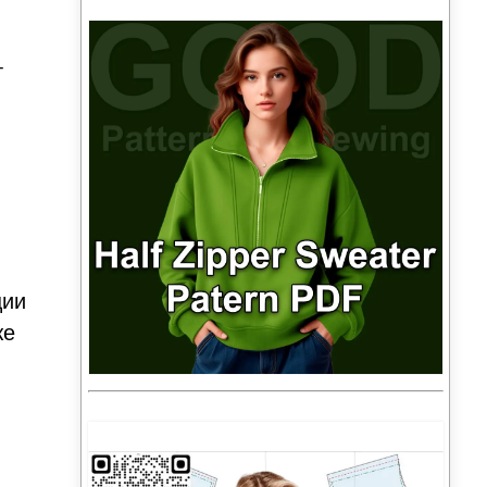
я
т
ции
же
.