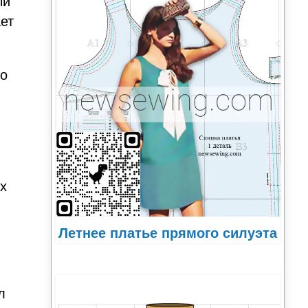
ый
ет
по
х
Летнее платье прямого силуэта
л