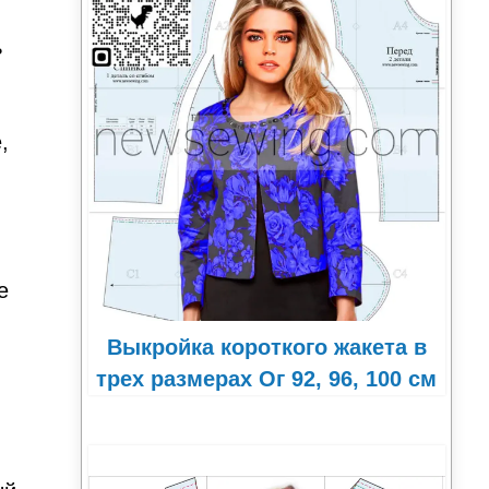
ь
,
е
Выкройка короткого жакета в
трех размерах Ог 92, 96, 100 см