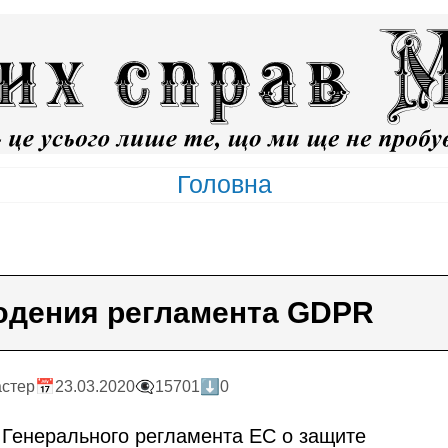
Головна
юдения регламента GDPR
астер
📅23.03.2020
👁️‍🗨️15701
⬇️0
 Генерального регламента ЕС о защите