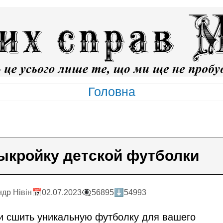
Головна
ыкройку детской футболки
ндр Нiвiн
📅02.07.2023
👁️‍🗨️56895
⬇️54993
 и сшить уникальную футболку для вашего