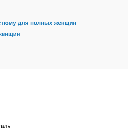
остюму для полных женщин
 женщин
таль