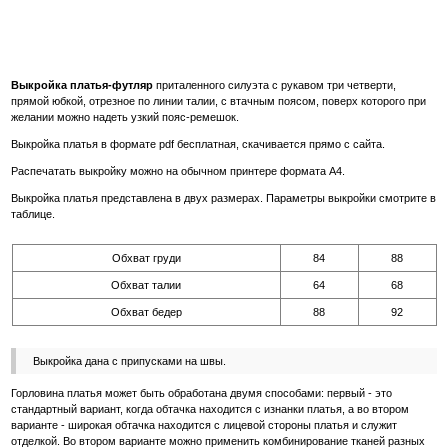
Выкройка платья-футляр
приталенного силуэта с рукавом три четверти,
прямой юбкой, отрезное по линии талии, с втачным поясом, поверх которого при
желании можно надеть узкий пояс-ремешок.
Выкройка платья в формате pdf бесплатная, скачивается прямо с сайта.
Распечатать выкройку можно на обычном принтере формата А4.
Выкройка платья представлена в двух размерах. Параметры выкройки смотрите в
таблице.
Обхват груди
84
88
Обхват талии
64
68
Обхват бедер
88
92
Выкройка дана с припусками на швы.
Горловина платья может быть обработана двумя способами: первый - это
стандартный вариант, когда обтачка находится с изнанки платья, а во втором
варианте - широкая обтачка находится с лицевой стороны платья и служит
отделкой. Во втором варианте можно применить комбинирование тканей разных