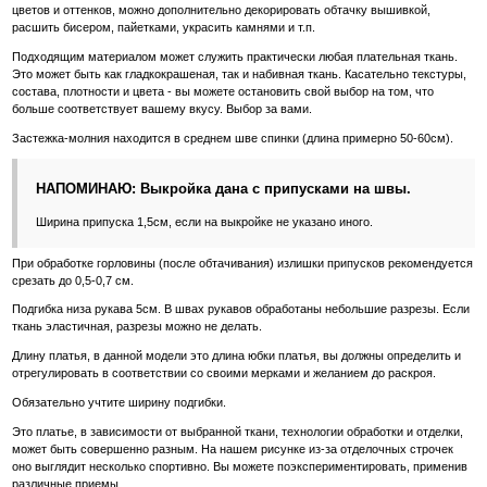
цветов и оттенков, можно дополнительно декорировать обтачку вышивкой,
расшить бисером, пайетками, украсить камнями и т.п.
Подходящим материалом может служить практически любая плательная ткань.
Это может быть как гладкокрашеная, так и набивная ткань. Касательно текстуры,
состава, плотности и цвета - вы можете остановить свой выбор на том, что
больше соответствует вашему вкусу. Выбор за вами.
Застежка-молния находится в среднем шве спинки (длина примерно 50-60см).
НАПОМИНАЮ: Выкройка дана с припусками на швы.
Ширина припуска 1,5см, если на выкройке не указано иного.
При обработке горловины (после обтачивания) излишки припусков рекомендуется
срезать до 0,5-0,7 см.
Подгибка низа рукава 5см. В швах рукавов обработаны небольшие разрезы. Если
ткань эластичная, разрезы можно не делать.
Длину платья, в данной модели это длина юбки платья, вы должны определить и
отрегулировать в соответствии со своими мерками и желанием до раскроя.
Обязательно учтите ширину подгибки.
Это платье, в зависимости от выбранной ткани, технологии обработки и отделки,
может быть совершенно разным. На нашем рисунке из-за отделочных строчек
оно выглядит несколько спортивно. Вы можете поэкспериментировать, применив
различные приемы.