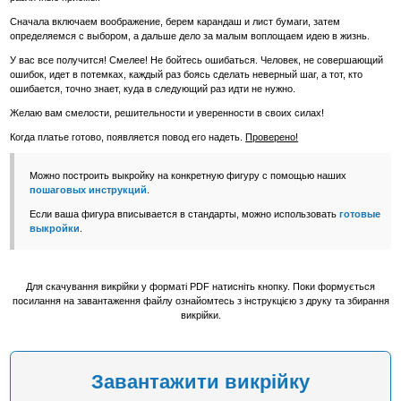
Сначала включаем воображение, берем карандаш и лист бумаги, затем
определяемся с выбором, а дальше дело за малым воплощаем идею в жизнь.
У вас все получится! Смелее! Не бойтесь ошибаться. Человек, не совершающий
ошибок, идет в потемках, каждый раз боясь сделать неверный шаг, а тот, кто
ошибается, точно знает, куда в следующий раз идти не нужно.
Желаю вам смелости, решительности и уверенности в своих силах!
Когда платье готово, появляется повод его надеть.
Проверено!
Можно построить выкройку на конкретную фигуру с помощью наших
пошаговых инструкций
.
Если ваша фигура вписывается в стандарты, можно использовать
готовые
выкройки
.
Для скачування викрійки у форматі PDF натисніть кнопку. Поки формується
посилання на завантаження файлу ознайомтесь з інструкцією з друку та збирання
викрійки.
Завантажити викрійку