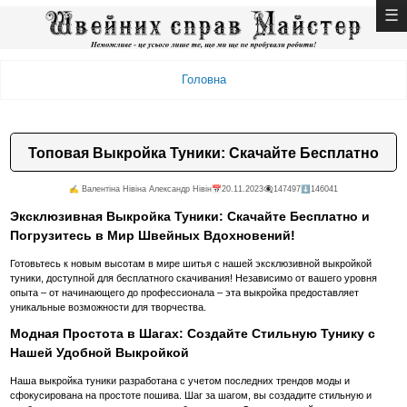
Головна
Топовая Выкройка Туники: Скачайте Бесплатно
✍️ Валентiна Нiвiна Александр Нiвiн
📅20.11.2023
👁️‍🗨️147497
⬇️146041
Эксклюзивная Выкройка Туники: Скачайте Бесплатно и
Погрузитесь в Мир Швейных Вдохновений!
Готовьтесь к новым высотам в мире шитья с нашей эксклюзивной выкройкой
туники, доступной для бесплатного скачивания! Независимо от вашего уровня
опыта – от начинающего до профессионала – эта выкройка предоставляет
уникальные возможности для творчества.
Модная Простота в Шагах: Создайте Стильную Тунику с
Нашей Удобной Выкройкой
Наша выкройка туники разработана с учетом последних трендов моды и
сфокусирована на простоте пошива. Шаг за шагом, вы создадите стильную и