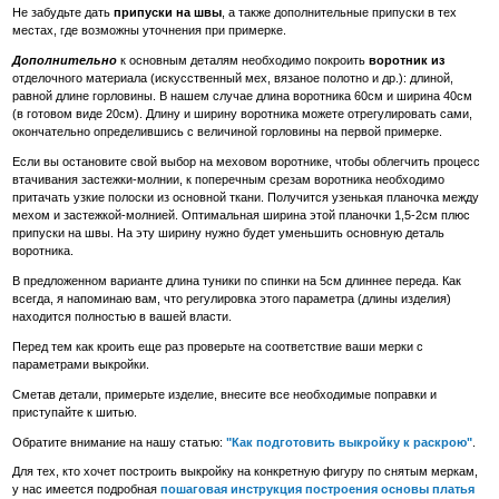
Не забудьте дать
припуски на швы
, а также дополнительные припуски в тех
местах, где возможны уточнения при примерке.
Дополнительно
к основным деталям необходимо покроить
воротник из
отделочного материала (искусственный мех, вязаное полотно и др.):
длиной,
равной длине горловины. В нашем случае длина воротника 60см и ширина 40см
(в готовом виде 20см). Длину и ширину воротника можете отрегулировать сами,
окончательно определившись с величиной горловины на первой примерке.
Если вы остановите свой выбор на меховом воротнике, чтобы облегчить процесс
втачивания застежки-молнии, к поперечным срезам воротника необходимо
притачать узкие полоски из основной ткани. Получится узенькая планочка между
мехом и застежкой-молнией. Оптимальная ширина этой планочки 1,5-2см плюс
припуски на швы. На эту ширину нужно будет уменьшить основную деталь
воротника.
В предложенном варианте длина туники по спинки на 5см длиннее переда. Как
всегда, я напоминаю вам, что регулировка этого параметра (длины изделия)
находится полностью в вашей власти.
Перед тем как кроить еще раз проверьте на соответствие ваши мерки с
параметрами выкройки.
Сметав детали, примерьте изделие, внесите все необходимые поправки и
приступайте к шитью.
Обратите внимание на нашу статью:
"Как подготовить выкройку к раскрою"
.
Для тех, кто хочет построить выкройку на конкретную фигуру по снятым меркам,
у нас имеется подробная
пошаговая инструкция построения основы платья