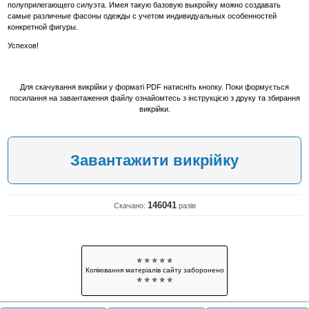
полуприлегающего силуэта. Имея такую базовую выкройку можно создавать
самые различные фасоны одежды с учетом индивидуальных особенностей
конкретной фигуры.
Успехов!
Для скачування викрійки у форматі PDF натисніть кнопку. Поки формується
посилання на завантаження файлу ознайомтесь з інструкцією з друку та збирання
викрійки.
Завантажити викрійку
146041
Скачано:
разів
✯ ✯ ✯ ✯ ✯
Копіювання матеріалів сайту заборонено
✯ ✯ ✯ ✯ ✯