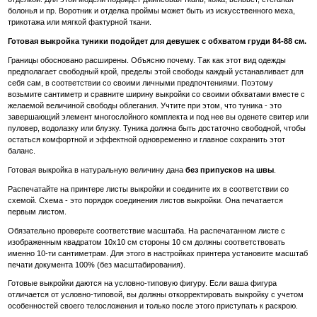
болонья и пр. Воротник и отделка проймы может быть из искусственного меха,
трикотажа или мягкой фактурной ткани.
Готовая выкройка туники подойдет для девушек с обхватом груди 84-88 см.
Границы обосновано расширены. Объясню почему. Так как этот вид одежды
предполагает свободный крой, пределы этой свободы каждый устанавливает для
себя сам, в соответствии со своими личными предпочтениями. Поэтому
возьмите сантиметр и сравните ширину выкройки со своими обхватами вместе с
желаемой величиной свободы облегания. Учтите при этом, что туника - это
завершающий элемент многослойного комплекта и под нее вы оденете свитер или
пуловер, водолазку или блузку. Туника должна быть достаточно свободной, чтобы
остаться комфортной и эффектной одновременно и главное сохранить этот
баланс.
Готовая выкройка в натуральную величину дана
без припусков на швы
.
Распечатайте на принтере листы выкройки и соедините их в соответствии со
схемой. Схема - это порядок соединения листов выкройки. Она печатается
первым листом.
Обязательно проверьте соответствие масштаба. На распечатанном листе с
изображенным квадратом 10х10 см стороны 10 см должны соответствовать
именно 10-ти сантиметрам. Для этого в настройках принтера установите масштаб
печати документа 100% (без масштабирования).
Готовые выкройки даются на условно-типовую фигуру. Если ваша фигура
отличается от условно-типовой, вы должны откорректировать выкройку с учетом
особенностей своего телосложения и только после этого приступать к раскрою.