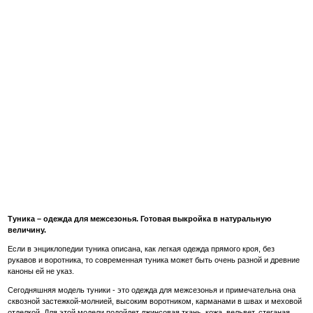
Туника – одежда для межсезонья. Готовая выкройка в натуральную
величину.
Если в энциклопедии туника описана, как легкая одежда прямого кроя, без
рукавов и воротника, то современная туника может быть очень разной и древние
каноны ей не указ.
Сегодняшняя модель туники - это одежда для межсезонья и примечательна она
сквозной застежкой-молнией, высоким воротником, карманами в швах и меховой
отделкой. Для этой модели подойдет джинсовая ткань, кожа, вельвет, стеганая