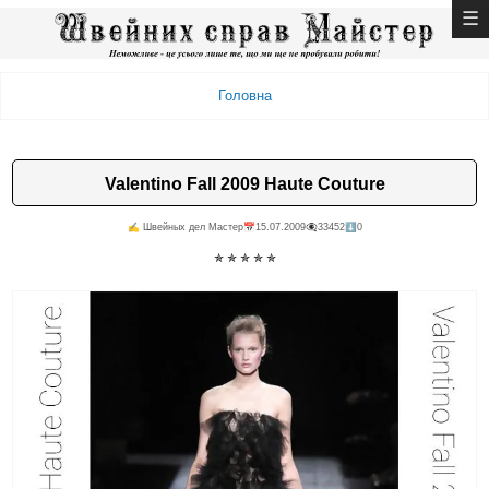
Головна
Valentino Fall 2009 Haute Couture
✍️ Швейных дел Мастер
📅15.07.2009
👁️‍🗨️33452
⬇️0
✯ ✯ ✯ ✯ ✯