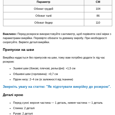
Параметр
СМ
Обхват грудей
104
Обхват талії
86
Обхват бедер
110
Важливо:
Перед розкроєм використовуйте сантиметр, щоб порівняти свої мірки з
параметрами викрійки. Перевірте обхвати та довжину виробу. При необхідності
скорегуйте. Виріжте деталі викрійки.
Припуски на шви
Викрійка надається без припусків на шви, тому вам потрібно додати їх під час
розкрою:
Зшивні шви (бокові, плечові, рельєфні): +1,5 см
Обшивні шви (горловина): +0,7 см
Підгин низу: 2–4 см (в залежності від тканини)
Зверніть увагу на статтю: "Як підготувати викрійку до розкрою".
Деталі крою
Перед сукні: верхня частина — 1 деталь, нижня частина — 1 деталь
Спинка: 2 деталі
Рукав: 2 деталі