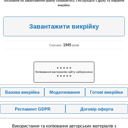
посилання на завантаження файлу ознайомтесь з інструкцією з друку та збирання
викрійки.
Завантажити викрійку
1945
Скачано:
разів
✯ ✯ ✯ ✯ ✯
Копіювання матеріалів сайту заборонено
✯ ✯ ✯ ✯ ✯
Базова викрійка
Моделювання
Готові викрійки
Регламент GDPR
Договір оферта
Використання та копіювання авторських матеріалів з