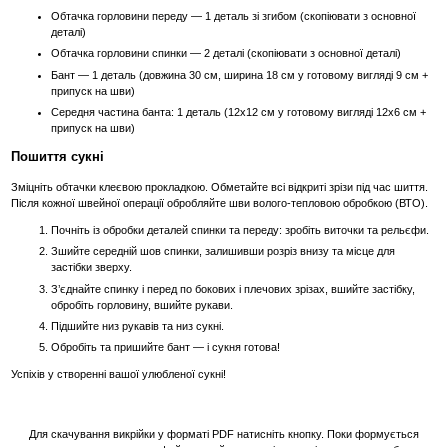
Обтачка горловини переду — 1 деталь зі згибом (скопіювати з основної
деталі)
Обтачка горловини спинки — 2 деталі (скопіювати з основної деталі)
Бант — 1 деталь (довжина 30 см, ширина 18 см у готовому вигляді 9 см +
припуск на шви)
Середня частина банта: 1 деталь (12х12 см у готовому вигляді 12х6 см +
припуск на шви)
Пошиття сукні
Зміцніть обтачки клеєвою прокладкою. Обметайте всі відкриті зрізи під час шиття.
Після кожної швейної операції обробляйте шви волого-тепловою обробкою (ВТО).
Почніть із обробки деталей спинки та переду: зробіть виточки та рельєфи.
Зшийте середній шов спинки, залишивши розріз внизу та місце для
застібки зверху.
З’єднайте спинку і перед по бокових і плечових зрізах, вшийте застібку,
обробіть горловину, вшийте рукави.
Підшийте низ рукавів та низ сукні.
Обробіть та пришийте бант — і сукня готова!
Успіхів у створенні вашої улюбленої сукні!
Для скачування викрійки у форматі PDF натисніть кнопку. Поки формується