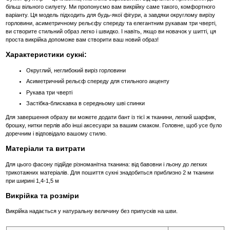
більш вільного силуету. Ми пропонуємо вам викрійку саме такого, комфортного
варіанту. Ця модель підходить для будь-якої фігури, а завдяки округлому вирізу
горловини, асиметричному рельєфу спереду та елегантним рукавам три чверті,
ви створите стильний образ легко і швидко. І навіть, якщо ви новачок у шитті, ця
проста викрійка допоможе вам створити ваш новий образ!
Характеристики сукні:
Округлий, неглибокий виріз горловини
Асиметричний рельєф спереду для стильного акценту
Рукава три чверті
Застібка-блискавка в середньому шві спинки
Для завершення образу ви можете додати бант із тієї ж тканини, легкий шарфик,
брошку, нитки перлів або інші аксесуари за вашим смаком. Головне, щоб усе було
доречним і відповідало вашому стилю.
Матеріали та витрати
Для цього фасону підійде різноманітна тканина: від бавовни і льону до легких
трикотажних матеріалів. Для пошиття сукні знадобиться приблизно 2 м тканини
при ширині 1,4-1,5 м
Викрійка та розміри
Викрійка надається у натуральну величину без припусків на шви.