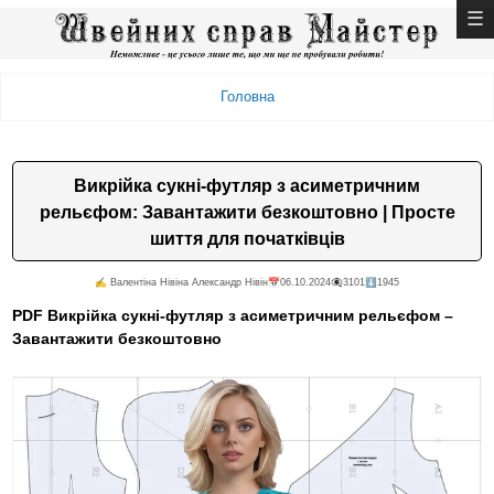
Головна
Викрійка сукні-футляр з асиметричним
рельєфом: Завантажити безкоштовно | Просте
шиття для початківців
✍️ Валентiна Нiвiна Александр Нiвiн
📅06.10.2024
👁️‍🗨️3101
⬇️1945
PDF Викрійка сукні-футляр з асиметричним рельєфом –
Завантажити безкоштовно