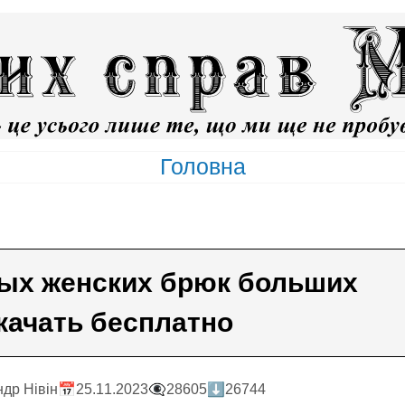
Головна
ых женских брюк больших
качать бесплатно
ндр Нiвiн
📅25.11.2023
👁️‍🗨️28605
⬇️26744