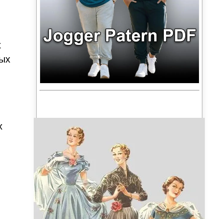
х
рых
х