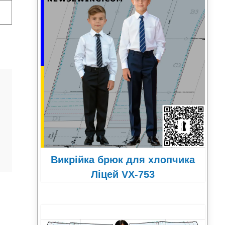
Викрійка брюк для хлопчика
Ліцей VX-753