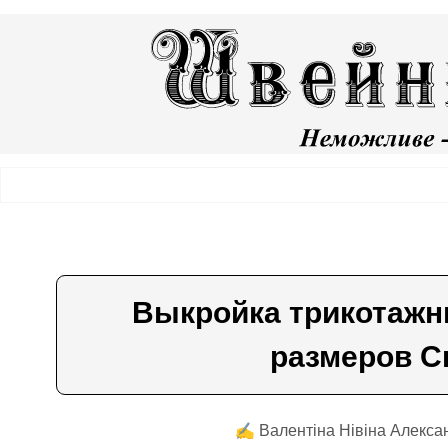
Выкройка трикотажн
размеров С
✍️ Валентiна Нiвiна Алекса