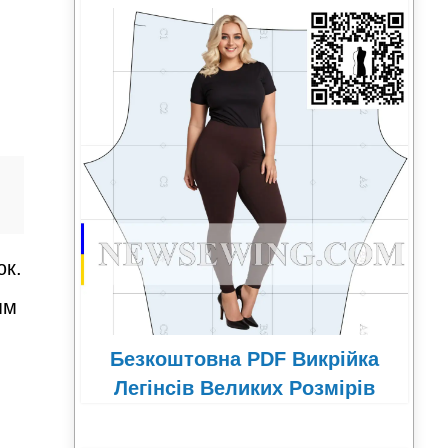
юк.
ям
Безкоштовна PDF Викрійка
Легінсів Великих Розмірів