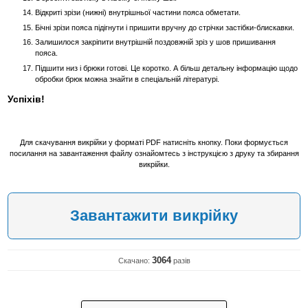
Відкриті зрізи (нижні) внутрішньої частини пояса обметати.
Бічні зрізи пояса підігнути і пришити вручну до стрічки застібки-блискавки.
Залишилося закріпити внутрішній поздовжній зріз у шов пришивання
пояса.
Підшити низ і брюки готові. Це коротко. А більш детальну інформацію щодо
обробки брюк можна знайти в спеціальній літературі.
Успіхів!
Для скачування викрійки у форматі PDF натисніть кнопку. Поки формується
посилання на завантаження файлу ознайомтесь з інструкцією з друку та збирання
викрійки.
Завантажити викрійку
3064
Скачано:
разів