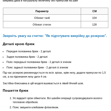
Викрійка дана в натуральну величину без припусків на шви
Параметр
СМ
Обхват талії
104
Обхват стегон
128
Зверніть увагу на статтю: "Як підготувати викрійку до розкрою".
Деталі крою брюк
Передня половинка брюк - 2 деталі
Задня половинка брюк - 2 деталі
Пояс передньої половинки брюк - 2 деталі зі згином
Пояс задньої половинки брюк - 2 деталі зі згином
Під час розкрою рекомендується по всіх зрізах, крім низу, додати припуски по 1,5
см, а на підгинання низу дати 4 см.
Застібка-блискавка в цій моделі вшивається в лівий бічний шов.
Пошиття брюк
Усі відкриті зрізи обметати. Всі швейні операції супроводжувати волого-
тепловою обробкою.
Пояс зміцнити клейовим флізеліном.