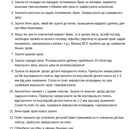
Закласти складки на передніх половинках брюк за мітками, закріпити
кількома тимчасовими стібками або просто зафіксувати шпилькою.
Зшитити виточки на задніх половинках брюк. Запрасувати до середнього
зрізу.
Зшити бічні зрізи, лівий бік зшити до мітки, залишаючи відкриту ділянку для
застібки-блискавки.
Якщо ви шиєте класичний варіант брюк, то в цьому місці, на мій погляд,
необхідно провести волого-теплову обробку (відтягнути крокові зрізи задніх
половинок, сформувати стрілки і т.д.). Можна ВТО зробити ще до зшивання
бічних зрізів.
Зшити крокові зрізи.
Зшити середні зрізи. Розпрасувати ділянку приблизно 10-15см від
верхнього зрізу, решту шва не розпрасовувати!
Зшити по верхніх зрізах деталі переднього пояса. Припуски запрасувати
на бік внутрішнього пояса, відстрочити по внутрішній деталі пояса на 1-2
мм від шва зшивання. Скласти пояс виворотом всередину по шву
зшивання верхнього зрізу і припрасувати.
Аналогічно чинимо і з заднім поясом. Зшити по верхніх зрізах деталі
заднього пояса. Припуски запрасувати на бік внутрішнього пояса,
відстрочити по внутрішній деталі пояса на 1-2 мм від шва зшивання.
Скласти пояс по шву зшивання виворотом всередину і припрасувати.
Бічні праві зрізи пояса зшити.
Пояс пришити до основних деталей брюк (пришивається зовнішня деталь
пояса), припуски запрасувати на пояс.
Обробити застібку в лівому бічному шві.