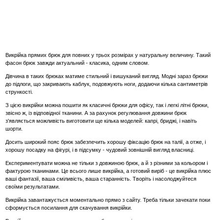
Викрійка прямих брюк для повних у трьох розмірах у натуральну величину. Такий
фасон брюк завжди актуальний - класика, одним словом.
Дівчина в таких брюках матиме стильний і вишуканий вигляд. Модні зараз брюки
до підлоги, що закривають каблук, подовжують ноги, додаючи кілька сантиметрів
стрункості.
З цією викрійки можна пошити як класичні брюки для офісу, так і легкі літні брюки,
звісно ж, із відповідної тканини. А за рахунок регулювання довжини брюк
з'являється можливість виготовити ще кілька моделей: капрі, бриджі, і навіть
шорти.
Досить широкий пояс брюк забезпечить хорошу фіксацію брюк на талії, а отже, і
хорошу посадку на фігурі, і в підсумку - чудовий зовнішній вигляд власниці.
Експериментувати можна не тільки з довжиною брюк, а й з різними за кольором і
фактурою тканинами. Це всього лише викрійка, а готовий виріб - це викрійка плюс
ваші фантазії, ваша сміливість, ваша старанність. Творіть і насолоджуйтеся
своїми результатами.
Викрійка завантажується моментально прямо з сайту. Треба тільки зачекати поки
сформується посилання для скачування викрійки.