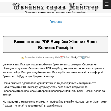
Головна
Безкоштовна PDF Викрійка Жіночих Брюк
Великих Розмірів
✍️ Валентiна Нiвiна Александр Нiвiн
📅09.09.2024
👁️‍🗨️4777
⬇️3064
Ідеальна викрійка для пошиття жіночих брюк великих розмірів. Сьогодні ми
підготували для вас безкоштовну PDF викрійку, яку можна завантажити прямо з
нашого сайту! Використовуйте цю викрійку, щоб створити стильні та комфортні
брюки, які підійдуть для будь-якої нагоди.
Наша викрійка адаптована для початківців та досвідчених майстрів шиття.
Завантажуйте PDF викрійку, дотримуйтесь детальних інструкцій та
насолоджуйтесь процесом створення власноруч пошитих брюк. Безкоштовно та
зручно!
Не пропустіть можливість отримати професійну викрійку безкоштовно! Завнтажте
її зараз і починайте творити свій власний стиль.