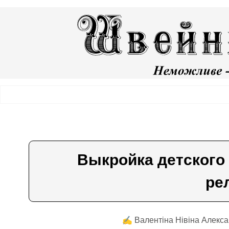
Выкройка детского
ре
✍️ Валентiна Нiвiна Алекса