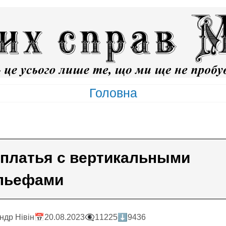
Головна
 платья с вертикальными
льефами
ндр Нiвiн
📅20.08.2023
👁️‍🗨️11225
⬇️9436