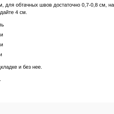
, для обтачных швов достаточно 0,7-0,8 см, н
дайте 4 см.
ль
ли
ли
и
кладке и без нее.
.