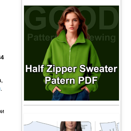
34
а,
ы
.
ри