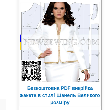
а
Безкоштовна PDF викрійка
жакета в стилі Шанель Великого
розміру