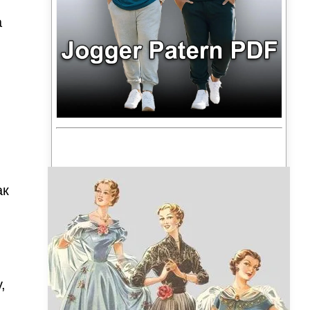
а
,
ак
,