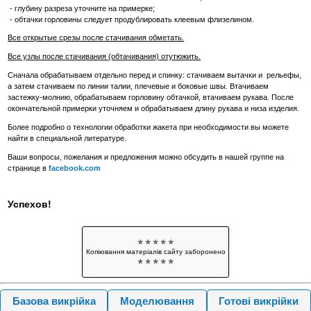
- глубину разреза уточните на примерке;
- обтачки горловины следует продублировать клеевым флизелином.
Все открытые срезы после стачивания обметать.
Все узлы после стачивания (обтачивания) отутюжить.
Сначала обрабатываем отдельно перед и спинку: стачиваем вытачки и рельефы,
а затем стачиваем по линии талии, плечевые и боковые швы. Втачиваем
застежку-молнию, обрабатываем горловину обтачкой, втачиваем рукава. После
окончательной примерки уточняем и обрабатываем длину рукава и низа изделия.
Более подробно о технологии обработки жакета при необходимости вы можете
найти в специальной литературе.
Ваши вопросы, пожелания и предложения можно обсудить в нашей группе на
странице в
facebook.com
Успехов!
✯ ✯ ✯ ✯ ✯
Копіювання матеріалів сайту заборонено
✯ ✯ ✯ ✯ ✯
Базова викрійка
Моделювання
Готові викрійки