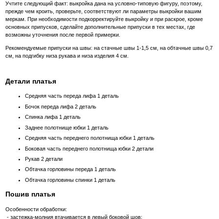
Учтите следующий факт: выкройка дана на условно-типовую фигуру, поэтому,
прежде чем кроить, проверьте, соответствуют ли параметры выкройки вашим
меркам. При необходимости подкорректируйте выкройку и при раскрое, кроме
основных припусков, сделайте дополнительные припуски в тех местах, где
возможны уточнения после первой примерки.
Рекомендуемые припуски на швы: на стачные швы 1-1,5 см, на обтачные швы 0,7
см, на подгибку низа рукава и низа изделия 4 см.
Детали платья
Средняя часть переда лифа 1 деталь
Бочок переда лифа 2 деталь
Спинка лифа 1 деталь
Заднее полотнище юбки 1 деталь
Средняя часть переднего полотнища юбки 1 деталь
Боковая часть переднего полотнища юбки 2 детали
Рукав 2 детали
Обтачка горловины переда 1 деталь
Обтачка горловины спинки 1 деталь
Пошив платья
Особенности обработки:
- застежка-молния втачивается в левый боковой шов;