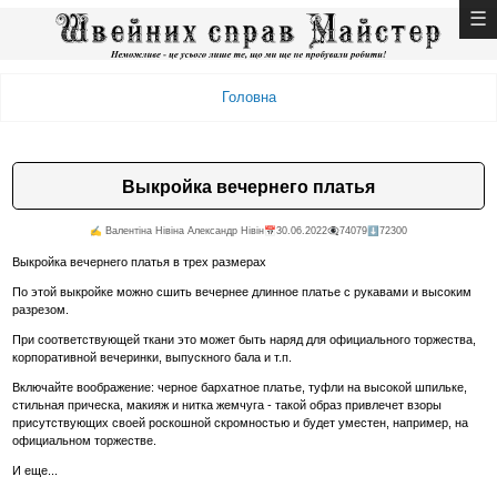
Головна
Выкройка вечернего платья
✍️ Валентiна Нiвiна Александр Нiвiн
📅30.06.2022
👁️‍🗨️74079
⬇️72300
Выкройка вечернего платья в трех размерах
По этой выкройке можно сшить вечернее длинное платье с рукавами и высоким
разрезом.
При соответствующей ткани это может быть наряд для официального торжества,
корпоративной вечеринки, выпускного бала и т.п.
Включайте воображение: черное бархатное платье, туфли на высокой шпильке,
стильная прическа, макияж и нитка жемчуга - такой образ привлечет взоры
присутствующих своей роскошной скромностью и будет уместен, например, на
официальном торжестве.
И еще...