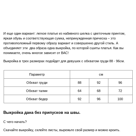
И еще один вариант: легкое платье из набивного шелка с цветочным принтом,
яркая обувь и соответствующая сумка, непринужденная прическа – это
противоположный первому образу вариант и совершенно другой стиль. А
объединяет эти два образа одна выкройка, по которой сшиты платья. Как вы
понимаете, очень многое зависит от ВАС!
Выкройка в трех размерах подойдет для девушек с обхватом груди 88 - 96см.
Параметр
см
Обхват груди
88
92
96
Обхват талии
64
68
72
Обхват бедер
92
96
100
Выкройка дана без припусков на швы.
С чего начать?
Скачайте выкройку, склейте листы, вырежьте свой размер и можно кроить.