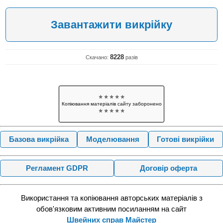
Завантажити викрійку
8228
Скачано:
разів
✯ ✯ ✯ ✯ ✯
Копіювання матеріалів сайту заборонено
✯ ✯ ✯ ✯ ✯
Базова викрійка
Моделювання
Готові викрійки
Регламент GDPR
Договір оферта
Використання та копіювання авторських матеріалів з
обов'язковим активним посиланням на сайт
Швейних справ Майстер