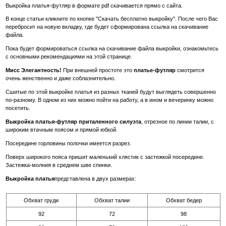
Выкройка платья-футляр в формате pdf скачивается прямо с сайта.
В конце статьи кликните по кнопке "Скачать бесплатно выкройку". После чего Вас
перебросит на новую вкладку, где будет сформирована ссылка на скачивание
файла.
Пока будет формироваться ссылка на скачивание файла выкройки, ознакомьтесь
с основными рекомендациями на этой странице.
Мисс Элегантность!
При внешней простоте это
платье-футляр
смотрится
очень женственно и даже соблазнительно.
Сшитые по этой выкройке платья из разных тканей будут выглядеть совершенно
по-разному. В одном из них можно пойти на работу, а в ином и вечеринку можно
посетить.
Выкройка платья-футляр приталенного силуэта
, отрезное по линии талии, с
широким втачным поясом и прямой юбкой.
Посередине горловины полочки имеется разрез.
Поверх широкого пояса пришит маленький хлястик с застежкой посередине.
Застежка-молния в среднем шве спинки.
Выкройка платья
представлена в двух размерах:
Обхват груди
Обхват талии
Обхват бедер
92
72
98