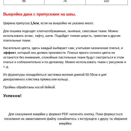
96
76
102
Выкройка дана с припусками на швы.
Ширина припуска
1,5см
, если на выкройке не указано иного.
Для пошива подходят хлопчатобумажные, льняные, смесовые ткани. Можно
использовать атлас, тафту, шелк. Подойдет тонкая шерсть, трикотаж и другие
плательные ткани.
Касательно цвета, здесь каждый выбирает сам, учитывая назначение платья, и
эффект
, который оно должно произвести. Платье яркого сочного цвета не
останется без внимания, спокойные пастельные ткани будут смотреться в этом
платье и соблазнительно и по-деловому. Можно использовать ткани с рисунком и
т. д.
Из фурнитуры понадобиться застежка-молния длиной 50-55см и для
декоративного хлястика пряжка или кольцо.
Проймы обработаны косой бейкой.
Успехов!
Для скачування викрійки у форматі PDF натисніть кнопку. Поки формується
посилання на завантаження файлу ознайомтесь з інструкцією з друку та збирання
викрійки.