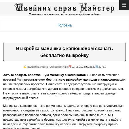
Головна
Выкройка манишки с капюшоном скачать
бесплатно выкройку
✍️ Валентiна Нiвiна Александр Нiвiн
📅02.11.2023
👁️‍🗨️28620
⬇️22751
Хотите создать собственную манишку с капюшоном?
У нас есть отличная
новость! Мы предоставляем
бесплатную выкройку манишки с капюшоном
для
ваших творческих проектов. Наша статья содержит детальные инструкции и
готовые лекала выкройки, что делает процесс создания легким и увлекательным.
Не упустите шанс скачать выкройку прямо сейчас и придать вашей одежде
индивидуальный стиль!
Манишка с капюшоном - это популярная модель, и теперь у вас есть уникальная
возможность создать ее самостоятельно. Наши инструкции позволят вам легко
разобраться в процессе пошива, даже если вы новичок в мире шитья. Мы
предоставляем выкройку в бесплатном доступе, чтобы вы могли начать работу
немедленно. Сделайте свою манишку особенной - загрузите выкройку прямо
сейчас и начните шитье!