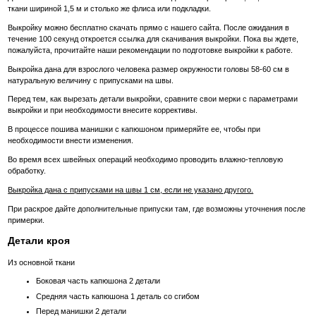
ткани шириной 1,5 м и столько же флиса или подкладки.
Выкройку можно бесплатно скачать прямо с нашего сайта. После ожидания в
течение 100 секунд откроется ссылка для скачивания выкройки. Пока вы ждете,
пожалуйста, прочитайте наши рекомендации по подготовке выкройки к работе.
Выкройка дана для взрослого человека размер окружности головы 58-60 см в
натуральную величину с припусками на швы.
Перед тем, как вырезать детали выкройки, сравните свои мерки с параметрами
выкройки и при необходимости внесите коррективы.
В процессе пошива манишки с капюшоном примеряйте ее, чтобы при
необходимости внести изменения.
Во время всех швейных операций необходимо проводить влажно-тепловую
обработку.
Выкройка дана с припусками на швы 1 см, если не указано другого.
При раскрое дайте дополнительные припуски там, где возможны уточнения после
примерки.
Детали кроя
Из основной ткани
Боковая часть капюшона 2 детали
Средняя часть капюшона 1 деталь со сгибом
Перед манишки 2 детали