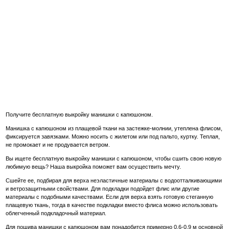
Получите бесплатную выкройку манишки с капюшоном.
Манишка с капюшоном из плащевой ткани на застежке-молнии, утеплена флисом,
фиксируется завязками. Можно носить с жилетом или под пальто, куртку. Теплая,
не промокает и не продувается ветром.
Вы ищете бесплатную выкройку манишки с капюшоном, чтобы сшить свою новую
любимую вещь? Наша выкройка поможет вам осуществить мечту.
Сшейте ее, подбирая для верха неэластичные материалы с водоотталкивающими
и ветрозащитными свойствами. Для подкладки подойдет флис или другие
материалы с подобными качествами. Если для верха взять готовую стеганную
плащевую ткань, тогда в качестве подкладки вместо флиса можно использовать
облегченный подкладочный материал.
Для пошива манишки с капюшоном вам понадобится примерно 0,6-0,9 м основной