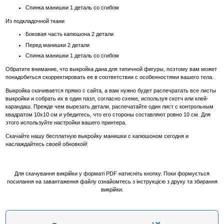
Спинка манишки 1 деталь со сгибом
Из подкладочной ткани
Боковая часть капюшона 2 детали
Перед манишки 2 детали
Спинка манишки 1 деталь со сгибом
Обратите внимание, что выкройка дана для типичной фигуры, поэтому вам может
понадобиться скорректировать ее в соответствии с особенностями вашего тела.
Выкройка скачивается прямо с сайта, а вам нужно будет распечpатать все листы
выкройки и собрать их в один пазл, согласно схеме, используя скотч или клей-
карандаш. Прежде чем вырезать детали, распечатайте один лист с контрольным
квадратом 10х10 см и убедитесь, что его стороны составляют ровно 10 см. Для
этого используйте настройки вашего принтера.
Скачайте нашу бесплатную выкройку манишки с капюшоном сегодня и
наслаждайтесь своей обновкой!
Для скачування викрійки у форматі PDF натисніть кнопку. Поки формується
посилання на завантаження файлу ознайомтесь з інструкцією з друку та збирання
викрійки.