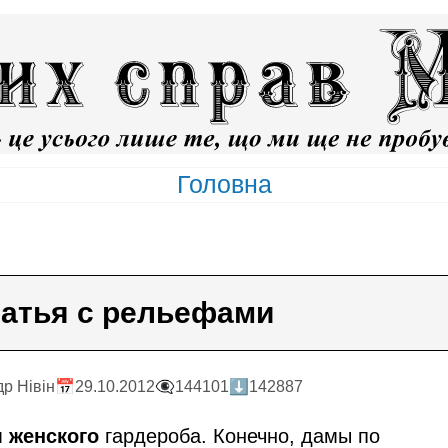
Головна
атья с рельефами
р Нiвiн
📅29.10.2012
👁️‍🗨️144101
⬇️142887
м
женского
гардероба. Конечно, дамы по