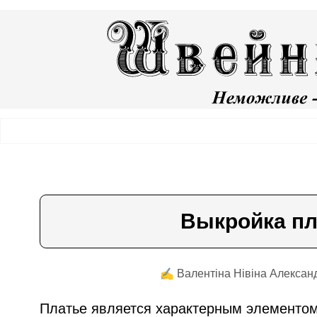
Выкройка пл
✍️ Валентiна Нiвiна Александ
Платье является характерным элементо