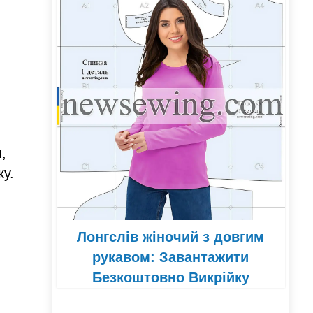
,
ку.
Лонгслів жіночий з довгим
рукавом: Завантажити
Безкоштовно Викрійку