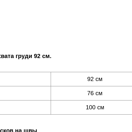
вата груди 92 см.
92 см
76 см
100 см
усков на швы
.