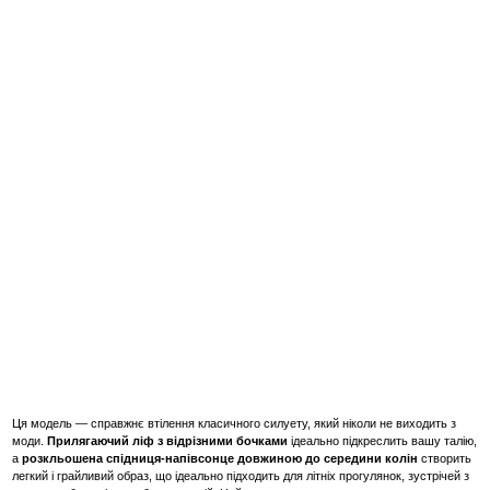
Ця модель — справжнє втілення класичного силуету, який ніколи не виходить з
моди.
Прилягаючий ліф з відрізними бочками
ідеально підкреслить вашу талію,
а
розкльошена спідниця-напівсонце довжиною до середини колін
створить
легкий і грайливий образ, що ідеально підходить для літніх прогулянок, зустрічей з