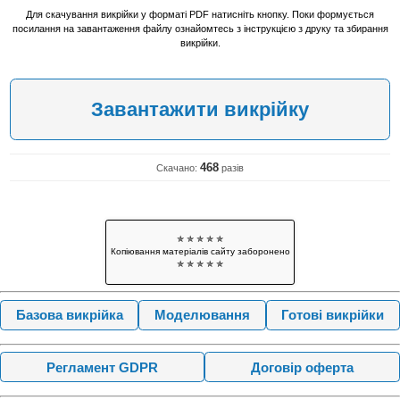
Для скачування викрійки у форматі PDF натисніть кнопку. Поки формується
посилання на завантаження файлу ознайомтесь з інструкцією з друку та збирання
викрійки.
Завантажити викрійку
468
Скачано:
разів
✯ ✯ ✯ ✯ ✯
Копіювання матеріалів сайту заборонено
✯ ✯ ✯ ✯ ✯
Базова викрійка
Моделювання
Готові викрійки
Регламент GDPR
Договір оферта