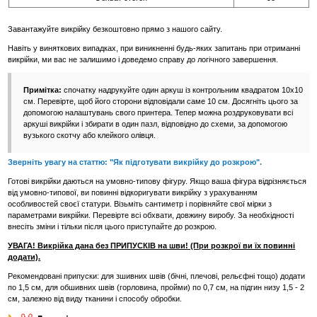
Завантажуйте викрійку безкоштовно прямо з нашого сайту.
Навіть у виняткових випадках, при виникненні будь-яких запитань при отриманні
викрійки, ми вас не залишимо і доведемо справу до логічного завершення.
Примітка:
спочатку надрукуйте один аркуш із контрольним квадратом 10х10
см. Перевірте, щоб його сторони відповідали саме 10 см. Досягніть цього за
допомогою налаштувань свого принтера. Тепер можна роздруковувати всі
аркуші викрійки і збирати в один пазл, відповідно до схеми, за допомогою
вузького скотчу або клейкого олівця.
Зверніть увагу на статтю: "Як підготувати викрійку до розкрою".
Готові викрійки даються на умовно-типову фігуру. Якщо ваша фігура відрізняється
від умовно-типової, ви повинні відкоригувати викрійку з урахуванням
особливостей своєї статури. Візьміть сантиметр і порівняйте свої мірки з
параметрами викрійки. Перевірте всі обхвати, довжину виробу. За необхідності
внесіть зміни і тільки після цього приступайте до розкрою.
УВАГА! Викрійка дана без ПРИПУСКІВ на шви! (При розкрої ви їх повинні
додати).
Рекомендовані припуски: для зшивних швів (бічні, плечові, рельєфні тощо) додати
по 1,5 см, для обшивних швів (горловина, пройми) по 0,7 см, на підгин низу 1,5 - 2
см, залежно від виду тканини і способу обробки.