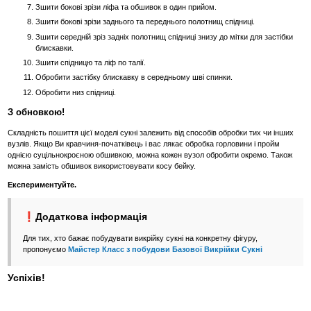
Зшити бокові зрізи ліфа та обшивок в один прийом.
Зшити бокові зрізи заднього та переднього полотнищ спідниці.
Зшити середній зріз задніх полотнищ спідниці знизу до мітки для застібки
блискавки.
Зшити спідницю та ліф по талії.
Обробити застібку блискавку в середньому шві спинки.
Обробити низ спідниці.
З обновкою!
Складність пошиття цієї моделі сукні залежить від способів обробки тих чи інших
вузлів. Якщо Ви кравчиня-початківець і вас лякає обробка горловини і пройм
однією суцільнокроєною обшивкою, можна кожен вузол обробити окремо. Також
можна замість обшивок використовувати косу бейку.
Експериментуйте.
❗Додаткова інформація
Для тих, хто бажає побудувати викрійку сукні на конкретну фігуру,
пропонуємо
Майстер Класс з побудови Базової Викрійки Сукні
Успіхів!