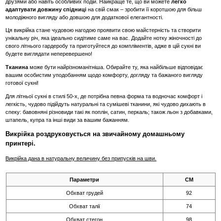
друзями або навіть особливих подій. Найкраще те, що ви можете
легко
адаптувати довжину спідниці
на свій смак – зробити її коротшою для більш
молодіжного вигляду або довшою для додаткової елегантності.
Ця викрійка стане чудовою нагодою проявити свою майстерність та створити
унікальну річ, яка ідеально сидітиме саме на вас. Додайте нотку жіночності до
свого літнього гардеробу та приготуйтеся до компліментів, адже в цій сукні ви
будете виглядати неперевершено!
Тканина
може бути найрізноманітніша. Обирайте ту, яка найбільше відповідає
вашим особистим уподобанням щодо комфорту, догляду та бажаного вигляду
готової сукні!
Для літньої сукні в стилі 50-х, де потрібна певна форма та водночас комфорт і
легкість, чудово підійдуть натуральні та сумішеві тканини, які чудово дихають в
спеку: бавовняні різновиди такі як поплін, сатин, перкаль; також льон з добавками,
штапель, купра та інші види за вашим бажанням.
Викрійка роздруковується на звичайному домашньому
принтері.
Викрійка дана в натуральну величину без припусків на шви.
Параметри
СМ
Обхват грудей
92
Обхват талії
74
Обхват стегон
98