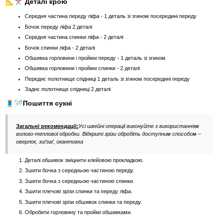
📐✂️ Деталі крою
Середня частина переду ліфа - 1 деталь зі згином посередині переду
Бочок переду ліфа 2 деталі
Середня частина спинки ліфа - 2 деталі
Бочок спинки ліфа - 2 деталі
Обшивка горловини і пройми переду - 1 деталь зі згином
Обшивка горловини і пройми спинки - 2 деталі
Переднє полотнище спідниці 1 деталь зі згином посередині переду
Заднє полотнище спідниці 2 деталі
🧵🪡Пошиття сукні
Загальні рекомендації:
Усі швейні операції виконуйте з використанням
волого-теплової обробки. Відкриті зрізи обробіть доступним способом –
оверлок, зиґзаґ, окантовка
Деталі обшивок зміцнити клейовою прокладкою.
Зшити бочка з середньою частиною переду.
Зшити бочка з середньою частиною спинки.
Зшити плечові зрізи спинки та переду ліфа.
Зшити плечові зрізи обшивок спинки та переду.
Обробити горловину та проймі обшивками.