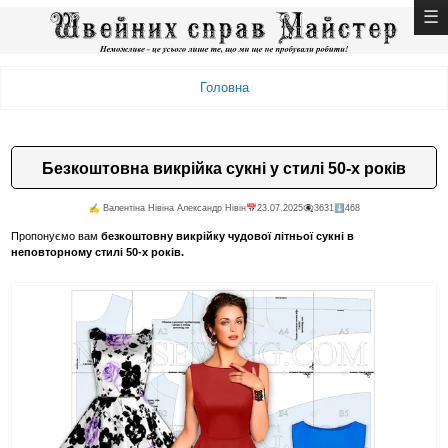
Головна
Безкоштовна викрійка сукні у стилі 50-х років
✍️ Валентiна Нiвiна Александр Нiвiн
📅23.07.2025
👁️‍🗨️3631
⬇️468
Пропонуємо вам
безкоштовну викрійку чудової літньої сукні в
неповторному стилі 50-х років.