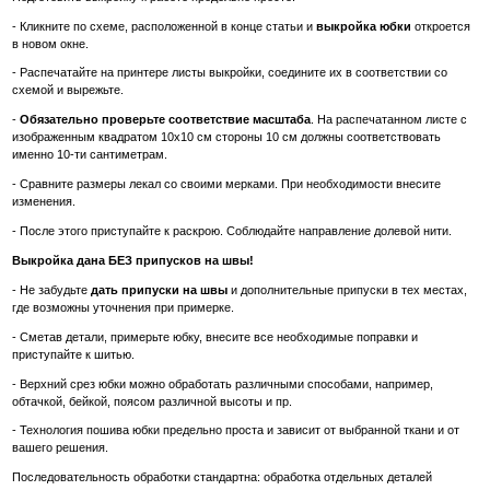
- Кликните по схеме, расположенной в конце статьи и
выкройка юбки
откроется
в новом окне.
- Распечатайте на принтере листы выкройки, соедините их в соответствии со
схемой и вырежьте.
-
Обязательно проверьте соответствие масштаба
. На распечатанном листе с
изображенным квадратом 10х10 см стороны 10 см должны соответствовать
именно 10-ти сантиметрам.
- Сравните размеры лекал со своими мерками. При необходимости внесите
изменения.
- После этого приступайте к раскрою. Соблюдайте направление долевой нити.
Выкройка дана БЕЗ припусков на швы!
- Не забудьте
дать припуски на швы
и дополнительные припуски в тех местах,
где возможны уточнения при примерке.
- Сметав детали, примерьте юбку, внесите все необходимые поправки и
приступайте к шитью.
- Верхний срез юбки можно обработать различными способами, например,
обтачкой, бейкой, поясом различной высоты и пр.
- Технология пошива юбки предельно проста и зависит от выбранной ткани и от
вашего решения.
Последовательность обработки стандартна: обработка отдельных деталей