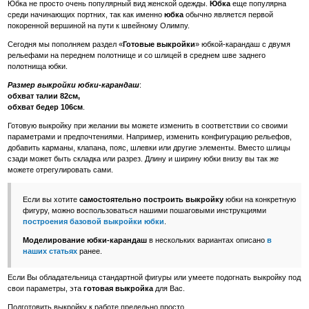
Юбка не просто очень популярный вид женской одежды.
Юбка
еще популярна
среди начинающих портних, так как именно
юбка
обычно является первой
покоренной вершиной на пути к швейному Олимпу.
Сегодня мы пополняем раздел «
Готовые выкройки
» юбкой-карандаш с двумя
рельефами на переднем полотнище и со шлицей в среднем шве заднего
полотнища юбки.
Размер выкройки юбки-карандаш
:
обхват талии 82см,
обхват бедер 106см
.
Готовую выкройку при желании вы можете изменить в соответствии со своими
параметрами и предпочтениями. Например, изменить конфигурацию рельефов,
добавить карманы, клапана, пояс, шлевки или другие элементы. Вместо шлицы
сзади может быть складка или разрез. Длину и ширину юбки внизу вы так же
можете отрегулировать сами.
Если вы хотите
самостоятельно построить выкройку
юбки на конкретную
фигуру, можно воспользоваться нашими пошаговыми инструкциями
построения базовой выкройки юбки
.
Моделирование юбки-карандаш
в нескольких вариантах описано
в
наших статьях
ранее.
Если Вы обладательница стандартной фигуры или умеете подогнать выкройку под
свои параметры, эта
готовая
выкройка
для Вас.
Подготовить выкройку к работе предельно просто.