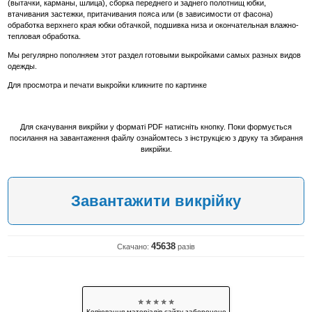
(вытачки, карманы, шлица), сборка переднего и заднего полотнищ юбки,
втачивания застежки, притачивания пояса или (в зависимости от фасона)
обработка верхнего края юбки обтачкой, подшивка низа и окончательная влажно-
тепловая обработка.
Мы регулярно пополняем этот раздел готовыми выкройками самых разных видов
одежды.
Для просмотра и печати выкройки кликните по картинке
Для скачування викрійки у форматі PDF натисніть кнопку. Поки формується
посилання на завантаження файлу ознайомтесь з інструкцією з друку та збирання
викрійки.
Завантажити викрійку
45638
Скачано:
разів
✯ ✯ ✯ ✯ ✯
Копіювання матеріалів сайту заборонено