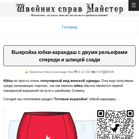
Головна
Выкройка юбки-карандаш с двумя рельефами
спереди и шлицей сзади
✍️ Валентiна Нiвiна Александр Нiвiн
📅22.12.2021
👁️‍🗨️47337
⬇️45638
Юбка
не просто очень
популярный вид женской одежды
. Она еще популярна
среди начинающих портних, так как именно
юбка
обычно является первой
покоренной вершиной на пути к швейному Олимпу.
Сегодня мы пополняем раздел "
Готовые выкройки
" юбкой-карандаш...