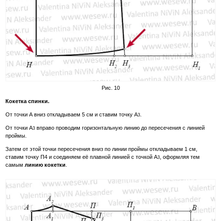
Рис. 10
Кокетка спинки.
От точки А вниз откладываем 5 см и ставим точку А
.
3
От точки А
вправо проводим горизонтальную линию до пересечения с линией
3
проймы.
Затем от этой точки пересечения вниз по линии проймы откладываем 1 см,
ставим точку П4 и соединяем её плавной линией с точкой А
, оформляя тем
3
самым
линию кокетки
.