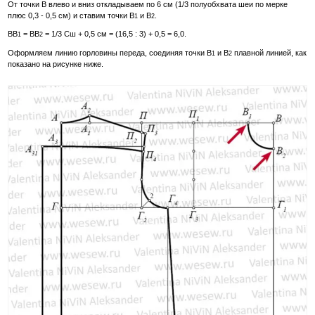
От точки В влево и вниз откладываем по 6 см (1/3 полуобхвата шеи по мерке
плюс 0,3 - 0,5 см) и ставим точки В
и В
.
1
2
ВВ
= ВВ
= 1/3 Сш + 0,5 см = (16,5 : 3) + 0,5 = 6,0.
1
2
Оформляем линию горловины переда, соединяя точки В
и В
плавной линией, как
1
2
показано на рисунке ниже.