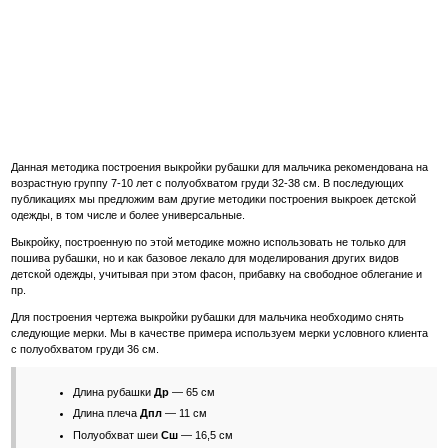
Данная методика построения выкройки рубашки для мальчика рекомендована на
возрастную группу 7-10 лет с полуобхватом груди 32-38 см. В последующих
публикациях мы предложим вам другие методики построения выкроек детской
одежды, в том числе и более универсальные.
Выкройку, построенную по этой методике можно использовать не только для
пошива рубашки, но и как базовое лекало для моделирования других видов
детской одежды, учитывая при этом фасон, прибавку на свободное облегание и
пр.
Для построения чертежа выкройки рубашки для мальчика необходимо снять
следующие мерки. Мы в качестве примера используем мерки условного клиента
с полуобхватом груди 36 см.
Длина рубашки
Др
— 65 см
Длина плеча
Дпл
— 11 см
Полуобхват шеи
Сш
— 16,5 см