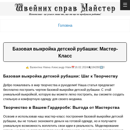
Головна
Базовая выкройка детской рубашки: Мастер-
Класс
✍️ Валентiна Нiвiна Александр Нiвiн
📅16.02.2024
👁️‍🗨️184260
⬇️0
Базовая выкройка детской рубашки: Шаг к Творчеству
Добро пожаловать в мир творчества и рукоделия! Наша статья предлагает
бесплатно построить чертеж базовой выкройки детской рубашки. С этой
уникальной выкройкой, которую вы можете легко построить, вы сможете создать
стильную и комфортную одежду для своего модника.
Творчество в Вашем Гардеробе: Выгода от Мастерства
Освоив и использовав наш мастер-класс построения базовой выкройки детской
рубашки, вы не только экономите деньги на готовой одежде, но и получаете
уникальную возможность воплотить свои идеи в реальность. Моделирование