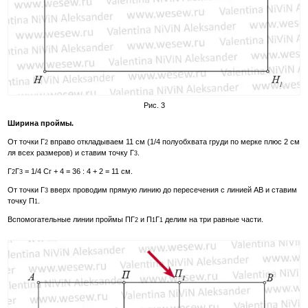
Рис. 3
Ширина проймы.
От точки Г
вправо откладываем 11 см (1/4 полуобхвата груди по мерке плюс 2 см
2
ля всех размеров) и ставим точку Г
.
3
Г
Г
= 1/4 Сг + 4 = 36 : 4 + 2 = 11 см.
2
3
От точки Г
вверх проводим прямую линию до пересечения с линией АВ и ставим
3
точку П
.
1
Вспомогательные линии проймы ПГ
и П
Г
делим на три равные части.
2
1
1