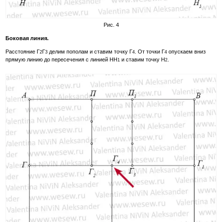
Рис. 4
Боковая линия.
Расстояние Г
Г
делим пополам и ставим точку Г
. От точки Г
опускаем вниз
2
3
4
4
прямую линию до пересечения с линией НН
и ставим точку Н
.
1
2