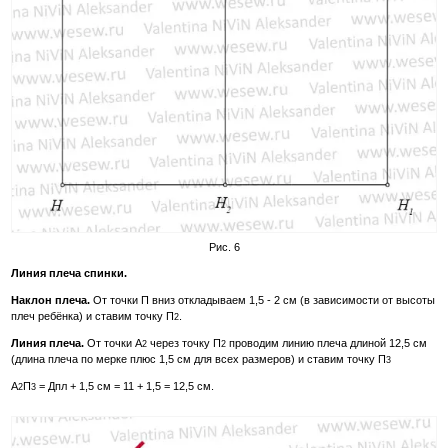
Рис. 6
Линия плеча спинки.
Наклон плеча.
От точки П вниз откладываем 1,5 - 2 см (в зависимости от высоты
плеч ребёнка) и ставим точку П
.
2
Линия плеча.
От точки А
через точку П
проводим линию плеча длиной 12,5 см
2
2
(длина плеча по мерке плюс 1,5 см для всех размеров) и ставим точку П
3
А
П
= Дпл + 1,5 см = 11 + 1,5 = 12,5 см.
2
3