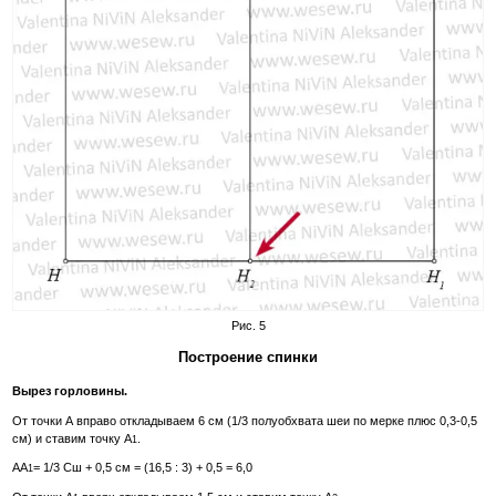
Рис. 5
Построение спинки
Вырез горловины.
От точки А вправо откладываем 6 см (1/3 полуобхвата шеи по мерке плюс 0,3-0,5
см) и ставим точку А
.
1
АА
= 1/3 Сш + 0,5 см = (16,5 : 3) + 0,5 = 6,0
1