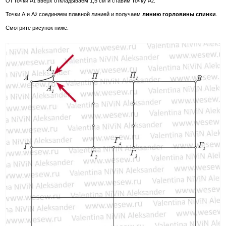
От точки А
вверх откладываем 1,5 см и ставим точку А
.
1
2
Точки А и А
соединяем плавной линией и получаем
линию горловины спинки
.
2
Смотрите рисунок ниже.