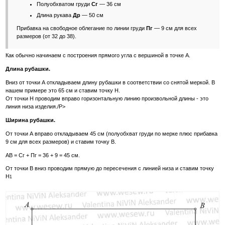
Полуобхватом груди
Сг
— 36 см
Длина рукава
Др
— 50 см
Прибавка на свободное облегание по линии груди
Пг
— 9 см для всех
размеров (от 32 до 38).
Как обычно начинаем с построения прямого угла с вершиной в точке А.
Длина рубашки.
Вниз от точки А откладываем длину рубашки в соответствии со снятой меркой. В
нашем примере это 65 см и ставим точку Н.
От точки Н проводим вправо горизонтальную линию произвольной длины - это
линия низа изделия./P>
Ширина рубашки.
От точки А вправо откладываем 45 см (полуобхват груди по мерке плюс прибавка
9 см для всех размеров) и ставим точку В.
АВ = Сг + Пг = 36 + 9 = 45 см.
От точки В вниз проводим прямую до пересечения с линией низа и ставим точку
Н
1