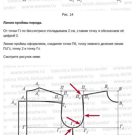
Рис. 14
Линия проймы переда.
От точки Г
по биссектрисе откладываем 2 см, ставим точку и обозначаем её
3
цифрой 2.
Линию проймы оформляем, соединяя точки П6, точку нижнего деления линии
П
Г
, точку 2 и точку Г
.
1
3
4
Смотрите рисунок ниже.