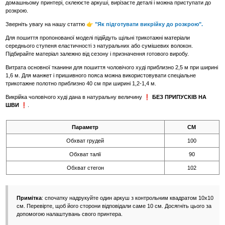
домашньому принтері, склеюєте аркуші, вирізаєте деталі і можна приступати до
розкрою.
Зверніть увагу на нашу статтю 👉
"Як підготувати викрійку до розкрою".
Для пошиття пропонованої моделі підійдуть щільні трикотажні матеріали
середнього ступеня еластичності з натуральних або сумішевих волокон.
Підбирайте матеріал залежно від сезону і призначення готового виробу.
Витрата основної тканини для пошиття чоловічого худі приблизно 2,5 м при ширині
1,6 м. Для манжет і пришивного пояса можна використовувати спеціальне
трикотажне полотно приблизно 40 см при ширині 1,2-1,4 м.
Викрійка чоловічого худі дана в натуральну величину
❗ БЕЗ ПРИПУСКІВ НА
ШВИ ❗
.
Параметр
СМ
Обхват грудей
100
Обхват талії
90
Обхват стегон
102
Примітка
: спочатку надрукуйте один аркуш з контрольним квадратом 10х10
см. Перевірте, щоб його сторони відповідали саме 10 см. Досягніть цього за
допомогою налаштувань свого принтера.