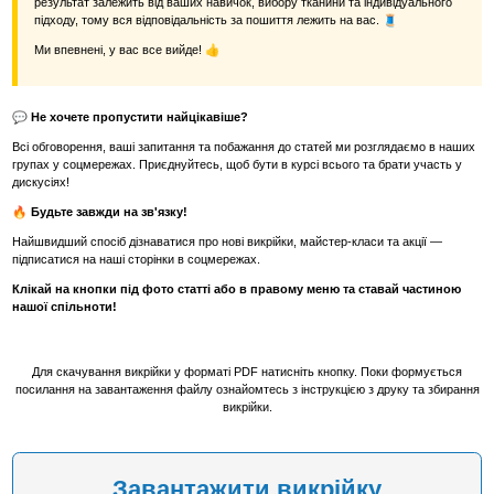
результат залежить від ваших навичок, вибору тканини та індивідуального
підходу, тому вся відповідальність за пошиття лежить на вас. 🧵
Ми впевнені, у вас все вийде! 👍
💬 Не хочете пропустити найцікавіше?
Всі обговорення, ваші запитання та побажання до статей ми розглядаємо в наших
групах у соцмережах. Приєднуйтесь, щоб бути в курсі всього та брати участь у
дискусіях!
🔥 Будьте завжди на зв'язку!
Найшвидший спосіб дізнаватися про нові викрійки, майстер-класи та акції —
підписатися на наші сторінки в соцмережах.
Клікай на кнопки під фото статті або в правому меню та ставай частиною
нашої спільноти!
Для скачування викрійки у форматі PDF натисніть кнопку. Поки формується
посилання на завантаження файлу ознайомтесь з інструкцією з друку та збирання
викрійки.
Завантажити викрійку