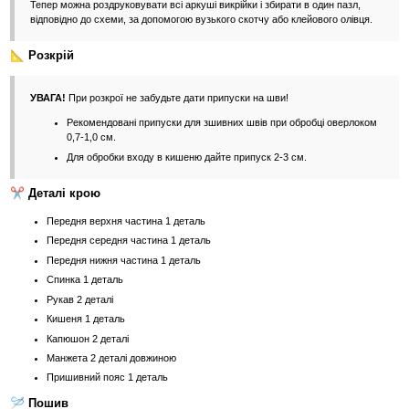
Тепер можна роздруковувати всі аркуші викрійки і збирати в один пазл,
відповідно до схеми, за допомогою вузького скотчу або клейового олівця.
📐 Розкрій
УВАГА!
При розкрої не забудьте дати припуски на шви!
Рекомендовані припуски для зшивних швів при обробці оверлоком
0,7-1,0 см.
Для обробки входу в кишеню дайте припуск 2-3 см.
✂️ Деталі крою
Передня верхня частина 1 деталь
Передня середня частина 1 деталь
Передня нижня частина 1 деталь
Спинка 1 деталь
Рукав 2 деталі
Кишеня 1 деталь
Капюшон 2 деталі
Манжета 2 деталі довжиною
Пришивний пояс 1 деталь
🪡 Пошив