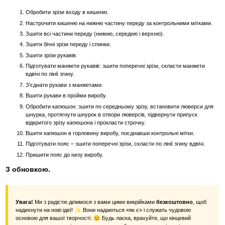
Обробити зрізи входу в кишеню.
Настрочити кишеню на нижню частину переду за контрольними мітками.
Зшити всі частини переду (нижню, середню і верхню).
Зшити бічні зрізи переду і спинки.
Зшити зрізи рукавів.
Підготувати манжети рукавів: зшити поперечні зрізи, скласти манжети
вдвічі по лінії згину.
З'єднати рукави з манжетами.
Вшити рукави в пройми виробу.
Обробити капюшон: зшити по середньому зрізу, встановити люверси для
шнурка, протягнути шнурок в отвори люверсів, підвернути припуск
відкритого зрізу капюшона і прокласти строчку.
Вшити капюшон в горловину виробу, поєднавши контрольні мітки.
Підготувати пояс – зшити поперечні зрізи, скласти по лінії згину вдвічі.
Пришити пояс до низу виробу.
З обновкою.
Увага!
Ми з радістю ділимося з вами цими викрійками
безкоштовно
, щоб
надихнути на нові ідеї! ✨ Вони надаються «як є» і служать чудовою
основою для вашої творчості. 😊 Будь ласка, врахуйте, що кінцевий