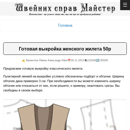
Головна
Готовая выкройка женского жилета 50р
✍️ Валентiна Нiвiна Александр Нiвiн
📅18.11.2011
👁️‍🗨️132344
⬇️130185
Предлагаем готовую выкройку классического жилета
Пунктирной линией на выкройке условно обозначены подборт и обтачки. Ширина
обтачек дана примерно 3 см. При необходимости вы можете изменить ширину
обтачек или отказаться от них, если решите, к примеру, окантовать срезы. Вы
свободны в своем выборе.