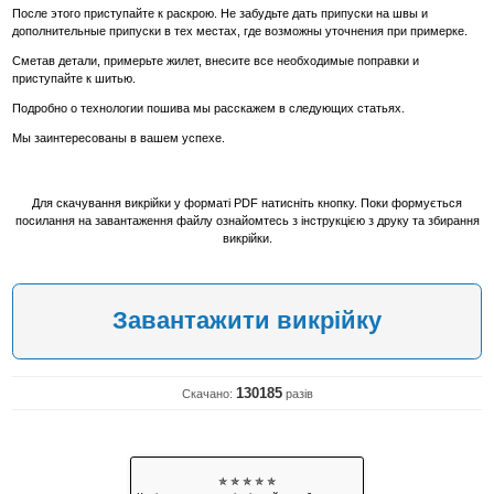
После этого приступайте к раскрою. Не забудьте дать припуски на швы и
дополнительные припуски в тех местах, где возможны уточнения при примерке.
Сметав детали, примерьте жилет, внесите все необходимые поправки и
приступайте к шитью.
Подробно о технологии пошива мы расскажем в следующих статьях.
Мы заинтересованы в вашем успехе.
Для скачування викрійки у форматі PDF натисніть кнопку. Поки формується
посилання на завантаження файлу ознайомтесь з інструкцією з друку та збирання
викрійки.
Завантажити викрійку
130185
Скачано:
разів
✯ ✯ ✯ ✯ ✯