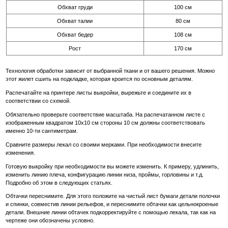
Обхват груди
100 см
Обхват талии
80 см
Обхват бедер
108 см
Рост
170 см
Технология обработки зависит от выбранной ткани и от вашего решения. Можно
этот жилет сшить на подкладке, которая кроится по основным деталям.
Распечатайте на принтере листы выкройки, вырежьте и соедините их в
соответствии со схемой.
Обязательно проверьте соответствие масштаба. На распечатанном листе с
изображенным квадратом 10х10 см стороны 10 см должны соответствовать
именно 10-ти сантиметрам.
Сравните размеры лекал со своими мерками. При необходимости внесите
изменения.
Готовую выкройку при необходимости вы можете изменить. К примеру, удлинить,
изменить линию плеча, конфигурацию линии низа, проймы, горловины и т.д.
Подробно об этом в следующих статьях.
Обтачки переснимите. Для этого положите на чистый лист бумаги детали полочки
и спинки, совместив линии рельефов, и переснимите обтачки как цельнокроеные
детали. Внешние линии обтачек подкорректируйте с помощью лекала, так как на
чертеже они обозначены условно.