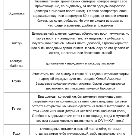
Название тонких трикотажных свитеров, которое ведет свое
происхождение, по-видимому, от части одежды водолазов
(свитера с высоким воротником). Особое распространение
Водолазка
водолазки получили в середине 60-х годов, их носили вместо
блузок, мужских рубашек. Но они не уходят из моды до
настоящего времени, удобны и практичны
Декоративный элемент одежды, обычно его носят мужчины, но
могут носить и женщины. Галстук надевают к рубашке, с
Галстук
блузкой или платьем. Может иметь деловой, строгий характер
или быть нарядным дополнением. В этом случае его делают из
легких, шелковых или блестящих тканей
Галстук-
дополнение к нарядному мужскому костюму
бабочка
Этот стиль вошел в моду в конце 60-х годов и отражает черты
народной одежды гаучо-скотоводов Южной Америки.
Гаучо
Замшевые кожаные куртки, жилеты, брюки отделываются
заклепками, аппликацией, кожаной бахромой
Вид одежды, который как бы заменяет голенища сапог,
закрывая ногу от коленей до ступни, сама подошва при этом
остается открытой. Их можно сделать из любых материалов, в
Гетры
том числе и из кожи (гетры из жесткой кожи называют краги).
Особенно модными стали гетры в тот период, когда в мужской
костюм вошли короткие штаны-кюлоты (XVII—XVIII века)
клиновидные вставки в нижней части юбки, которые
Годэ
отделываются либо плиссировкой, либо выкраиваются по