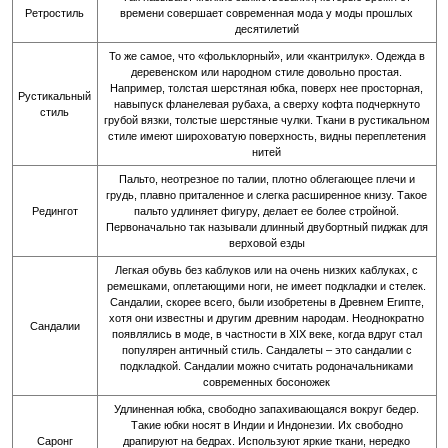
Ретростиль
времени совершает современная мода у моды прошлых
десятилетий
То же самое, что «фольклорный», или «кантрилук». Одежда в
деревенском или народном стиле довольно простая.
Например, толстая шерстяная юбка, поверх нее просторная,
Рустикальный
навыпуск фланелевая рубаха, а сверху кофта подчеркнуто
стиль
грубой вязки, толстые шерстяные чулки. Ткани в рустикальном
стиле имеют широховатую поверхность, видны переплетения
нитей
Пальто, неотрезное по талии, плотно облегающее плечи и
грудь, плавно приталенное и слегка расширенное книзу. Такое
Редингот
пальто удлиняет фигуру, делает ее более стройной.
Первоначально так называли длинный двубортный пиджак для
верховой езды
Легкая обувь без каблуков или на очень низких каблуках, с
ремешками, оплетающими ноги, не имеет подкладки и стелек.
Сандалии, скорее всего, были изобретены в Древнем Египте,
хотя они известны и другим древним народам. Неоднократно
Сандалии
появлялись в моде, в частности в XIX веке, когда вдруг стал
популярен античный стиль. Сандалеты – это сандалии с
подкладкой. Сандалии можно считать родоначальниками
современных босоножек
Удлиненная юбка, свободно запахивающаяся вокруг бедер.
Такие юбки носят в Индии и Индонезии. Их свободно
Саронг
драпируют на бедрах. Используют яркие ткани, нередко