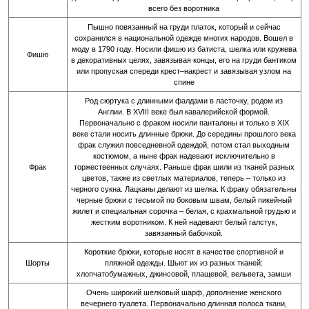
всего без воротника
Пышно повязанный на груди платок, который и сейчас
сохранился в национальной одежде многих народов. Вошел в
моду в 1790 году. Носили фишю из батиста, шелка или кружева
Фишю
в декоративных целях, завязывая концы, его на груди бантиком
или пропуская спереди крест–накрест и завязывая узлом на
спине
Род сюртука с длинными фалдами в ласточку, родом из
Англии. В XVIII веке был кавалерийской формой.
Первоначально с фраком носили панталоны и только в XIX
веке стали носить длинные брюки. До середины прошлого века
фрак служил повседневной одеждой, потом стал выходным
костюмом, а ныне фрак надевают исключительно в
Фрак
торжественных случаях. Раньше фрак шили из тканей разных
цветов, также из светлых материалов, теперь – только из
черного сукна. Лацканы делают из шелка. К фраку обязательны
черные брюки с тесьмой по боковым швам, белый пикейный
жилет и специальная сорочка – белая, с крахмальной грудью и
жестким воротником. К ней надевают белый галстук,
завязанный бабочкой.
Короткие брюки, которые носят в качестве спортивной и
Шорты
пляжной одежды. Шьют их из разных тканей:
хлопчатобумажных, джинсовой, плащевой, вельвета, замши
Очень широкий шелковый шарф, дополнение женского
вечернего туалета. Первоначально длинная полоса ткани,