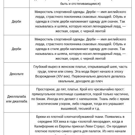
быть и отстегивающимся)
Микростиль спортивной одежды. Дерби — имя английского
лорда, страстного поклонника скаковых лошадей. Обувь и
Дерби
одежда в стиле дерби напоминает одежду для скачек. Так
называлась и шляпа, которую носил легендарный лорд, —
жесткая, серая, с черной лентой
Микростиль спортивной одежды. Дерби — имя английского
лорда, страстного поклонника скаковых лошадей. Обувь и
Дерби
одежда в стиле дерби напоминает одежду для скачек. Так
называлась и шляпа, которую носил легендарный лорд, —
жесткая, серая, с черной лентой
Глубокий вырез в женском платье, открывающий шею, часть
груди, плечи или спину. Эта мода берет начало в эпоху
Декольте
Возрождения (XIV век). Первоначально декольте делалось
овальным, доходило до плеч
Просторное, до пят, платье. Крой его чрезвычайно прост:
прямоугольное полотнище сшивается, порой только частично,
Джеллалаба
по бокам. Иногда его делают с капюшоном. Ткань либо с ярким
или джаллаба
экзотическим узором, либо гладкая, тогда его украшают
вышивкой, тесьмой и т.д.
Брюки из плотной хлопчатобумажной ткани. Появились в
середине XIX века в годы «золотой лихорадки», когда в
Калифорнию из Европы приехал Леви Страус. Он продавал
плотное полотно синего цвета для палаток. Из него начали