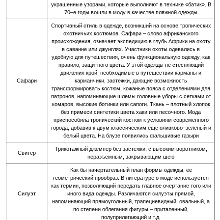
украшенные узорами, которые выполняют в технике «батик». В
70–е годы вошли в моду в качестве пляжной одежды
Спортивный стиль в одежде, возникший на основе тропических
охотничьих костюмов. Сафари – слово африканского
происхождения, означает экспедицию в глубь Африки на охоту
в саванне или джунглях. Участники охоты одевались в
удобную для путешествия, очень функциональную одежду, как
правило, защитного цвета. У этой одежды не стесняющий
движения крой, необходимые в путешествии карманы и
Сафари
карманчики, застежки, дающие возможность
трансформировать костюм, кожаные пояса с отделениями для
патронов, напоминающие шлемы головные уборы с сетками от
комаров, высокие ботинки или сапоги. Ткань – плотный хлопок
без примеси синтетики цвета хаки или песочного. Мода
приспособила тропический костюм к условиям современного
города, добавив к двум классическим еще оливково–зеленый и
белый цвета. На блузе появились фальшивые газыри
Трикотажный джемпер без застежки, с высоким воротником,
Свитер
неразъемным, закрывающим шею
Как бы начертательный план формы одежды, ее
геометрический прообраз. В литературе о моде используется
как термин, позволяющий передать главное очертание того или
Силуэт
иного вида одежды. Различаются силуэты прямой,
напоминающий прямоугольный, трапециевидный, овальный, а
по степени облегания фигуры – приталенный,
полуприлегающий и т.д.