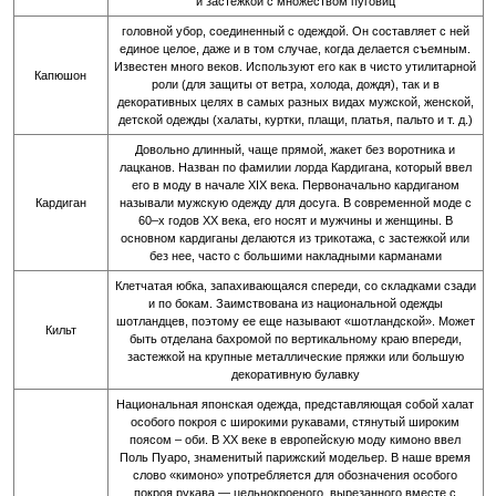
и застежкой с множеством пуговиц
головной убор, соединенный с одеждой. Он составляет с ней
единое целое, даже и в том случае, когда делается съемным.
Известен много веков. Используют его как в чисто утилитарной
Капюшон
роли (для защиты от ветра, холода, дождя), так и в
декоративных целях в самых разных видах мужской, женской,
детской одежды (халаты, куртки, плащи, платья, пальто и т. д.)
Довольно длинный, чаще прямой, жакет без воротника и
лацканов. Назван по фамилии лорда Кардигана, который ввел
его в моду в начале XIX века. Первоначально кардиганом
Кардиган
называли мужскую одежду для досуга. В современной моде с
60–х годов XX века, его носят и мужчины и женщины. В
основном кардиганы делаются из трикотажа, с застежкой или
без нее, часто с большими накладными карманами
Клетчатая юбка, запахивающаяся спереди, со складками сзади
и по бокам. Заимствована из национальной одежды
шотландцев, поэтому ее еще называют «шотландской». Может
Кильт
быть отделана бахромой по вертикальному краю впереди,
застежкой на крупные металлические пряжки или большую
декоративную булавку
Национальная японская одежда, представляющая собой халат
особого покроя с широкими рукавами, стянутый широким
поясом – оби. В XX веке в европейскую моду кимоно ввел
Поль Пуаро, знаменитый парижский модельер. В наше время
слово «кимоно» употребляется для обозначения особого
покроя рукава — цельнокроеного, вырезанного вместе с