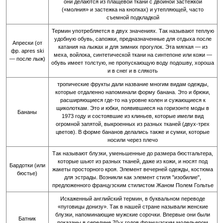
они делаются из плащевой ткани с двойной застежкой
(«молния» и застежка на кнопках) и утепляющей, часто
съемной подкладкой
Термин употребляется в двух значениях. Так называют теплую
удобную обувь, сапожки, предназначенные для отдыха после
Апрески (от
катания на лыжах и для зимних прогулок. Эта мягкая — из
фр. apres ski
меха, войлока, синтетической ткани на синтепоне или кожи —
— после лыж)
обувь имеет толстую, не пропускающую воду подошву, хороша
и в снег и в слякоть
тропические фрукты дали название многим видам одежды,
которые отдаленно напоминали форму банана. Это и брюки,
расширяющиеся где-то на уровне колен и сужающиеся к
щиколоткам. Это и юбки, появившиеся на горизонте моды в
Бананы
1973 году и состоявшие из клиньев, которые имели вид
огромной запятой, выкроенных из разных тканей (двух-трех
цветов). В форме бананов делались также и сумки, которые
носили через плечо
Так называют блузки, уменьшенные до размера бюстгальтера,
которые шьют из разных тканей, даже из кожи, и носят под
Бардотки (или
жакеты просторного кроя. Элемент вечерней одежды, костюма
бюстье)
для эстрады. Возникли как элемент стиля "изобилие",
предложенного французским стилистом Жаном Полем Гольтье
Искаженный английский термин, в буквальном переводе
«пуговицы донизу». Так в нашей стране называли женские
блузки, напоминающие мужские сорочки. Впервые они были
Батник
показаны в середине 70-х годов французским модельером