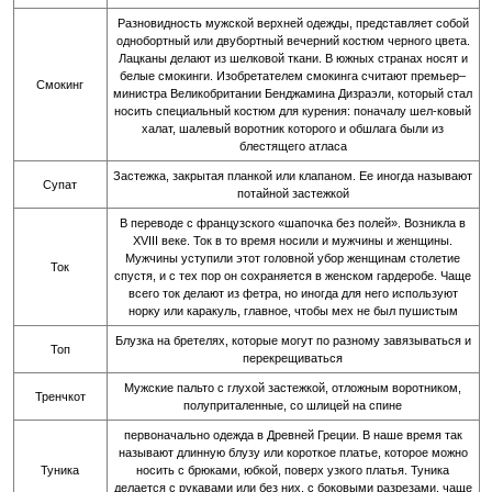
Разновидность мужской верхней одежды, представляет собой
однобортный или двубортный вечерний костюм черного цвета.
Лацканы делают из шелковой ткани. В южных странах носят и
белые смокинги. Изобретателем смокинга считают премьер–
Смокинг
министра Великобритании Бенджамина Дизраэли, который стал
носить специальный костюм для курения: поначалу шел-ковый
халат, шалевый воротник которого и обшлага были из
блестящего атласа
Застежка, закрытая планкой или клапаном. Ее иногда называют
Супат
потайной застежкой
В переводе с французского «шапочка без полей». Возникла в
XVIII веке. Ток в то время носили и мужчины и женщины.
Мужчины уступили этот головной убор женщинам столетие
Ток
спустя, и с тех пор он сохраняется в женском гардеробе. Чаще
всего ток делают из фетра, но иногда для него используют
норку или каракуль, главное, чтобы мех не был пушистым
Блузка на бретелях, которые могут по разному завязываться и
Топ
перекрещиваться
Мужские пальто с глухой застежкой, отложным воротником,
Тренчкот
полуприталенные, со шлицей на спине
первоначально одежда в Древней Греции. В наше время так
называют длинную блузу или короткое платье, которое можно
Туника
носить с брюками, юбкой, поверх узкого платья. Туника
делается с рукавами или без них, с боковыми разрезами, чаще