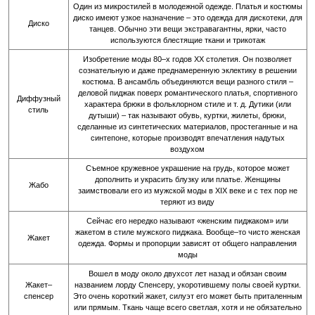
Один из микростилей в молодежной одежде. Платья и костюмы
диско имеют узкое назначение – это одежда для дискотеки, для
Диско
танцев. Обычно эти вещи экстравагантны, ярки, часто
используются блестящие ткани и трикотаж
Изобретение моды 80–х годов XX столетия. Он позволяет
сознательную и даже преднамеренную эклектику в решении
костюма. В ансамбль объединяются вещи разного стиля –
деловой пиджак поверх романтического платья, спортивного
Диффузный
характера брюки в фольклорном стиле и т. д. Дутики (или
стиль
дутыши) – так называют обувь, куртки, жилеты, брюки,
сделанные из синтетических материалов, простеганные и на
синтепоне, которые производят впечатления надутых
воздухом
Съемное кружевное украшение на грудь, которое может
дополнить и украсить блузку или платье. Женщины
Жабо
заимствовали его из мужской моды в XIX веке и с тех пор не
теряют из виду
Сейчас его нередко называют «женским пиджаком» или
жакетом в стиле мужского пиджака. Вообще–то чисто женская
Жакет
одежда. Формы и пропорции зависят от общего направления
моды
Вошел в моду около двухсот лет назад и обязан своим
Жакет–
названием лорду Спенсеру, укоротившему полы своей куртки.
спенсер
Это очень короткий жакет, силуэт его может быть приталенным
или прямым. Ткань чаще всего светлая, хотя и не обязательно