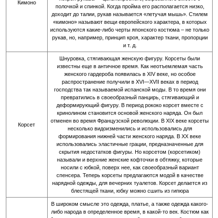
Кимоно
полочкой и спинкой. Когда пройма его располагается низко,
доходит до талии, рукав называется «летучая мышь». Стилем
«кимоно» называют вещи европейского характера, в которых
используются какие-либо черты японского костюма – не только
рукав, но, например, принцип кроя, характер ткани, пропорции
и т. д.
Шнуровка, стягивающая женскую фигуру. Корсеты были
известны еще в античное время. Как неотъемлемая часть
женского гардероба появилась в XIV веке, но особое
распространение получили в XVI—XVII веках в период
господства так называемой испанской моды. В то время они
превратились в своеобразный панцирь, стягивающий и
деформирующий фигуру. В период рококо корсет вместе с
кринолином становится основой женского наряда. Он был
отменен во время Французской революции. В XIX веке корсеты
Корсет
несколько видоизменились и использовались для
формирования нижней части женского наряда. В XX веке
использовались эластичные грации, предназначенные для
скрытия недостатков фигуры. Но корсетом (корсетиком)
называли и верхние женские кофточки в обтяжку, которые
носили с юбкой, поверх нее, как своеобразный вариант
спенсера. Теперь корсеты предлагаются модой в качестве
нарядной одежды, для вечерних туалетов. Корсет делается из
блестящей ткани, юбку можно сшить из гипюра
В широком смысле это одежда, платье, а также одежда какого-
либо народа в определенное время, в какой-то век. Костюм как