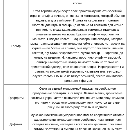
косой
Этот термин моды ведет свое происхождение от известной
игры в гольф, а точнее, он связан с костюмом, который обычно
надевали для этой цели. И хотя не существует понятия
«костюм для игры в гольф» (в отличие от костюма для игры в
теннис), но мода зафиксировала в терминах отдельных
элементы такого костюма. Брюки-гольф — короткие, на
манжете. Складка-гольф — односторонняя складка, которая
может располагаться не только на юбке спереди, но также и на
Гольф
куртке — по бокам на спинке, она идет от плечевого шва или
кокетки, а у талии закрепляется. Чулки-гольф — короткие, до
колен, на резинке. И, наконец, воротник-гольф — высокий,
свитерный воротник, который может быть не только на
трикотажной одежде, но и на сшитых вещах. Нередко кофты и
платья, имеющие такой воротник, называют платье-гольф,
блузка-гольф. Обычно из вяжут резинкой, отчего они плотно
прилегают к фигуре
Один из стилей молодежной одежды, своеобразное
продолжение поп-арта 60-х годов. Летние майки, джинсовые
Граффити
костюмы украшаются вышивкой или печатными рисунками по
мотивам «городского фольклора»: имитируются детские
рисунки, всякого рода тексты и надписи
Мужское или женское укороченное пальто спортивного стиля с
характерными только для него особенностями: встречная
Дафлкот
складка на спине, накладная кокетка или двойные плечевые
детали, застежка на пуговицы-палочки, капюшон (он может