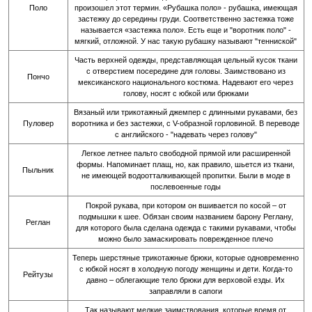
Поло
произошел этот термин. «Рубашка поло» - рубашка, имеющая
застежку до середины груди. Соответственно застежка тоже
называется «застежка поло». Есть еще и "воротник поло" -
мягкий, отложной. У нас такую рубашку называют "тенниской"
Часть верхней одежды, представляющая цельный кусок ткани
с отверстием посередине для головы. Заимствовано из
Пончо
мексиканского национального костюма. Надевают его через
голову, носят с юбкой или брюками
Вязаный или трикотажный джемпер с длинными рукавами, без
Пуловер
воротника и без застежки, с V-образной горловиной. В переводе
с английского - "надевать через голову"
Легкое летнее пальто свободной прямой или расширенной
формы. Напоминает плащ, но, как правило, шьется из ткани,
Пыльник
не имеющей водоотталкивающей пропитки. Были в моде в
послевоенные годы
Покрой рукава, при котором он вшивается по косой – от
подмышки к шее. Обязан своим названием барону Реглану,
Реглан
для которого была сделана одежда с такими рукавами, чтобы
можно было замаскировать поврежденное плечо
Теперь шерстяные трикотажные брюки, которые одновременно
с юбкой носят в холодную погоду женщины и дети. Когда-то
Рейтузы
давно – облегающие тело брюки для верховой езды. Их
заправляли в сапоги
Так называют мелкие заимствования, которые время от