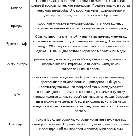
Первоначально короткий, свободный жилет без застежки,
который носили испанские тореадоры. Позднее вошло в состав
Болеро
женского гардероба. Это короткий жилет, длина которого
доходит до талии, носят его с юбкой и брюками
короткие мужские и женские брюки, чуть ниже колен, с
Бриджи
притачными манжетами и застежкой на пуговицу или пряжку
Обычно шьют из клетчатой ткани, на притачных манжетах,
которые застегивают под коленями на пуговицу. Они вошли в
Брюки-гольф
моду в 20-е годы прошлого века в качестве спортивной
одежды. В наши дни вошли в гардероб молодежной моды
равномерно узкие, у лодыжек образующие складки–заломы,
Брюки-сигары
которые носят с туфлями на высоком каблуке или
заправленными в сапоги
ведет свое происхождение из Африки, в современной моде —
простейшее пляжное платье. Прямоугольный кусок
хлопчатобумажной или махровой ткани складывается
пополам, делается вырез горловины, по талии в кулиску
Бубу
продергивается шнур, который завязывается сзади, боковые
швы можно и не делать. А если их сделать, хотя бы не до
конца, можно не стягивать талию шнурком, носить платье как
балахон
Тонкие мужские сорочки, которые носят навыпуск поверх
Буканары
свитера или майки. Сорочка делается достаточно просторной,
с расширенной линией плеч и свободными проймами