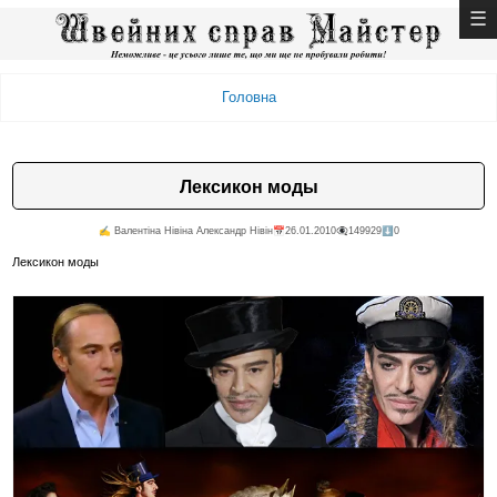
Головна
Лексикон моды
✍️ Валентiна Нiвiна Александр Нiвiн
📅26.01.2010
👁️‍🗨️149929
⬇️0
Лексикон моды