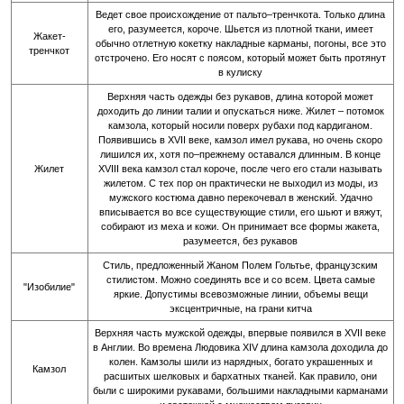
Ведет свое происхождение от пальто–тренчкота. Только длина
его, разумеется, короче. Шьется из плотной ткани, имеет
Жакет-
обычно отлетную кокетку накладные карманы, погоны, все это
тренчкот
отстрочено. Его носят с поясом, который может быть протянут
в кулиску
Верхняя часть одежды без рукавов, длина которой может
доходить до линии талии и опускаться ниже. Жилет – потомок
камзола, который носили поверх рубахи под кардиганом.
Появившись в XVII веке, камзол имел рукава, но очень скоро
лишился их, хотя по–прежнему оставался длинным. В конце
Жилет
XVIII века камзол стал короче, после чего его стали называть
жилетом. С тех пор он практически не выходил из моды, из
мужского костюма давно перекочевал в женский. Удачно
вписывается во все существующие стили, его шьют и вяжут,
собирают из меха и кожи. Он принимает все формы жакета,
разумеется, без рукавов
Стиль, предложенный Жаном Полем Гольтье, французским
стилистом. Можно соединять все и со всем. Цвета самые
"Изобилие"
яркие. Допустимы всевозможные линии, объемы вещи
эксцентричные, на грани китча
Верхняя часть мужской одежды, впервые появился в XVII веке
в Англии. Во времена Людовика XIV длина камзола доходила до
колен. Камзолы шили из нарядных, богато украшенных и
Камзол
расшитых шелковых и бархатных тканей. Как правило, они
были с широкими рукавами, большими накладными карманами