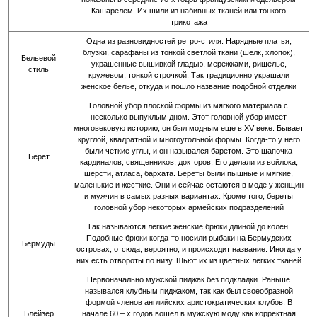
Кашарелем. Их шили из набивных тканей или тонкого
трикотажа
Одна из разновидностей ретро-стиля. Нарядные платья,
блузки, сарафаны из тонкой светлой ткани (шелк, хлопок),
Бельевой
украшенные вышивкой гладью, мережками, ришелье,
стиль
кружевом, тонкой строчкой. Так традиционно украшали
женское белье, откуда и пошло название подобной отделки
Головной убор плоской формы из мягкого материала с
несколько выпуклым дном. Этот головной убор имеет
многовековую историю, он был модным еще в XV веке. Бывает
круглой, квадратной и многоугольной формы. Когда-то у него
были четкие углы, и он назывался баретом. Это шапочка
Берет
кардиналов, священников, докторов. Его делали из войлока,
шерсти, атласа, бархата. Береты были пышные и мягкие,
маленькие и жесткие. Они и сейчас остаются в моде у женщин
и мужчин в самых разных вариантах. Кроме того, береты
головной убор некоторых армейских подразделений
Так называются легкие женские брюки длиной до колен.
Подобные брюки когда-то носили рыбаки на Бермудских
Бермуды
островах, отсюда, вероятно, и происходит название. Иногда у
них есть отвороты по низу. Шьют их из цветных легких тканей
Первоначально мужской пиджак без подкладки. Раньше
назывался клубным пиджаком, так как был своеобразной
формой членов английских аристократических клубов. В
Блейзер
начале 60 – х годов вошел в мужскую моду как корректная