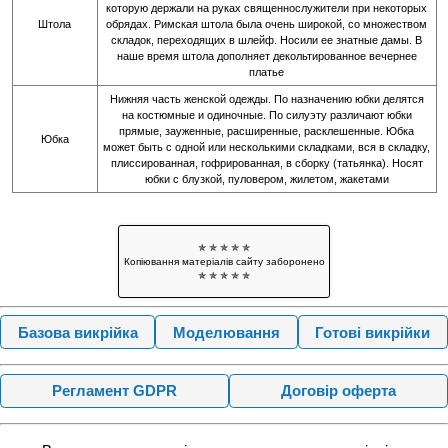
которую держали на руках священнослужители при некоторых
Штола
обрядах. Римская штола была очень широкой, со множеством
складок, переходящих в шлейф. Носили ее знатные дамы. В
наше время штола дополняет декольтированное вечернее
платье
Нижняя часть женской одежды. По назначению юбки делятся
на костюмные и одиночные. По силуэту различают юбки
прямые, зауженные, расширенные, расклешенные. Юбка
Юбка
может быть с одной или несколькими складками, вся в складку,
плиссированная, гофрированная, в сборку (татьянка). Носят
юбки с блузкой, пуловером, жилетом, жакетами
✯ ✯ ✯ ✯ ✯
Копіювання матеріалів сайту заборонено
✯ ✯ ✯ ✯ ✯
Базова викрійка
Моделювання
Готові викрійки
Регламент GDPR
Договір оферта