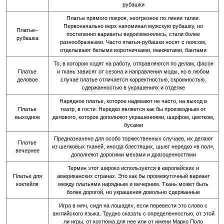
рубашки
Платье прямого покроя, неотрезное по линии талии.
Первоначально верх напоминал мужскую рубашку, но
Платье–
постепенно варианты видоизменялись, стали более
рубашка
разнообразными. Часто платья-рубашки носят с поясом,
отделывают белыми воротничками, манжетами, бантами
То, в котором ходят на работу, отправляются по делам, фасон
Платье
и ткань зависят от сезона и направления моды, но в любом
деловое
случае платье отличается корректностью, скромностью,
сдержанностью в украшениях и отделке
Нарядное платье, которое надевают не часто, на выход в
Платье
театр, в гости. Нередко является как бы производным от
выходное
делового, которое дополняют украшениями, шарфом, цветком,
бусами
Предназначено для особо торжественных случаев, их делают
Платье
из шелковых тканей, иногда блестящих, шьют нередко «в пол»,
вечернее
дополняют дорогими мехами и драгоценностями
Термин этот широко используется в европейских и
Платье для
американских странах. Это как бы промежуточный вариант
коктейля
между платьями нарядным и вечерним. Ткань может быть
более дорогой, но украшения довольно сдержанные
Игра в мяч, сидя на лошадях, если перевести это слово с
английского языка. Трудно сказать с определенностью, от этой
ли игры, от костюма для нее или от имени Марко Поло