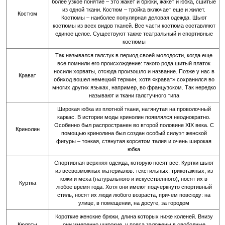
более узкое понятие – это жакет и брюки, жакет и юбка, сшитые
из одной ткани. Костюм – тройка включает еще и жилет.
Костюм
Костюмы – наиболее популярная деловая одежда. Шьют
костюмы из всех видов тканей. Все части костюма составляют
единое целое. Существуют также театральный и спортивные
костюмы
Так назывался галстук в период своей молодости, когда еще
все помнили его происхождение: такого рода шитый платок
носили хорваты, отсюда произошло и название. Позже у нас в
Крават
обиход вошел немецкий термин, хотя «крават» сохранился во
многих других языках, например, во французском. Так нередко
называют и ткани галстучного типа
Широкая юбка из плотной ткани, натянутая на проволочный
каркас. В истории моды кринолин появлялся неоднократно.
Особенно был распространен во второй половине XIX века. С
Кринолин
помощью кринолина был создан особый силуэт женской
фигуры – тонкая, стянутая корсетом талия и очень широкая
юбка
Спортивная верхняя одежда, которую носят все. Куртки шьют
из всевозможных материалов: текстильных, трикотажных, из
кожи и меха (натурального и искусственного), носят их в
Куртка
любое время года. Хотя они имеют подчеркнуто спортивный
стиль, носят их люди любого возраста, причем повсюду: на
улице, в помещении, на досуге, за городом
Короткие женские брюки, длина которых ниже коленей. Внизу
Кюлоты
они умеренно широкие, у пояса заложены в свободные