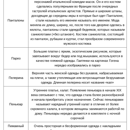
персонажей итальянской комедии масок. Он и его костюм
сделались популярными во Франции после очередных
гастролей итальянских артистов. Прямые и широкие штаны,
доходящие до середины икры в которые был одет Панталоне,
Панталоны
стали называть его именем называть его именем. Мода
меняла их длину, ширину, но, после того как дворяне оделись в
кюлоты, панталоны стали одеждой бедняков, которых называли
санкюлотами («без штанов»). Костюм санкюлотов, состоящий
из панталон, рубашки и куртки, стал прообразом современного
мужского костюма
Большие платки с ярким, экзотическим рисунком, которые
завязывают вокруг бедер или под мышками, используются в
Парео
качестве пляжной одежды. Гаитянки на картинах Гогена
нередко изображались в парео
Верхняя часть женской одежды без рукавов, набрасываемая
Пелерина
на плечи, а также утепляющая или ветрозащитная безрукавная
одежда. Длинная пелерина носит название «кап»
Утреннее платье, халат. Появление пеньюара в начале XIX
века связывают с тем, что одежда стала более разнообразной
и начала приобретать узкое назначение. Сейчас пеньюарами
Пеньюар
называют нарядный утренний халат в отличие от более
скромного халата, в котором женщины занимаются работой по
дому. Пеньюары нередко делаются в комплекте с ночной
сорочкой
Пижамный
Очень просторная и бесформенная одежда с накладными