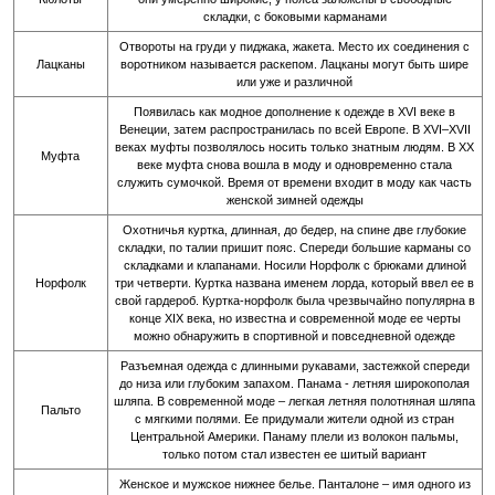
складки, с боковыми карманами
Отвороты на груди у пиджака, жакета. Место их соединения с
Лацканы
воротником называется раскепом. Лацканы могут быть шире
или уже и различной
Появилась как модное дополнение к одежде в XVI веке в
Венеции, затем распространилась по всей Европе. В XVI–XVII
веках муфты позволялось носить только знатным людям. В XX
Муфта
веке муфта снова вошла в моду и одновременно стала
служить сумочкой. Время от времени входит в моду как часть
женской зимней одежды
Охотничья куртка, длинная, до бедер, на спине две глубокие
складки, по талии пришит пояс. Спереди большие карманы со
складками и клапанами. Носили Норфолк с брюками длиной
Норфолк
три четверти. Куртка названа именем лорда, который ввел ее в
свой гардероб. Куртка-норфолк была чрезвычайно популярна в
конце XIX века, но известна и современной моде ее черты
можно обнаружить в спортивной и повседневной одежде
Разъемная одежда с длинными рукавами, застежкой спереди
до низа или глубоким запахом. Панама - летняя широкополая
шляпа. В современной моде – легкая летняя полотняная шляпа
Пальто
с мягкими полями. Ее придумали жители одной из стран
Центральной Америки. Панаму плели из волокон пальмы,
только потом стал известен ее шитый вариант
Женское и мужское нижнее белье. Панталоне – имя одного из