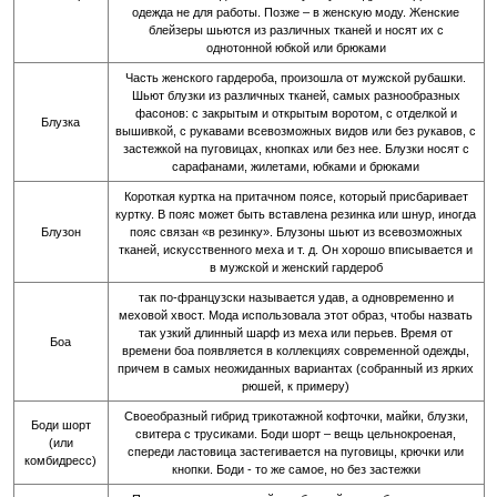
одежда не для работы. Позже – в женскую моду. Женские
блейзеры шьются из различных тканей и носят их с
однотонной юбкой или брюками
Часть женского гардероба, произошла от мужской рубашки.
Шьют блузки из различных тканей, самых разнообразных
фасонов: с закрытым и открытым воротом, с отделкой и
Блузка
вышивкой, с рукавами всевозможных видов или без рукавов, с
застежкой на пуговицах, кнопках или без нее. Блузки носят с
сарафанами, жилетами, юбками и брюками
Короткая куртка на притачном поясе, который присбаривает
куртку. В пояс может быть вставлена резинка или шнур, иногда
Блузон
пояс связан «в резинку». Блузоны шьют из всевозможных
тканей, искусственного меха и т. д. Он хорошо вписывается и
в мужской и женский гардероб
так по-французски называется удав, а одновременно и
меховой хвост. Мода использовала этот образ, чтобы назвать
так узкий длинный шарф из меха или перьев. Время от
Боа
времени боа появляется в коллекциях современной одежды,
причем в самых неожиданных вариантах (собранный из ярких
рюшей, к примеру)
Своеобразный гибрид трикотажной кофточки, майки, блузки,
Боди шорт
свитера с трусиками. Боди шорт – вещь цельнокроеная,
(или
спереди ластовица застегивается на пуговицы, крючки или
комбидресс)
кнопки. Боди - то же самое, но без застежки