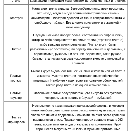
стиль
карманами и большим количеством пуговиц крупных и плоских
Нагрудник, или манишка. Был особенно популярен несколько
лет назад, когда в моду вошли геометрический стиль и
Пластрон
асимметрия. Пластрон делался из ткани контрастного цвета и
свободно отгибался. Его широко применяли и в женской и
мужской одежде
Одежда, носимая поверх белья, состоящая из лифа и юбки,
которые либо соединяются по линии талии (отрезное платье),
либо выкраиваются цельными. Платья могут быть
Платье
разъемными (с застежкой) по переду или спинке и цельными, с
воротниками, рукавами и без них. Воротники, как и рукава,
бывают втачными или цельнокроеными вместе с полочкой и
спинкой
Бывает двух видов: состоящее из юбки и жакета или из платья
Платье-
и жакета. Жакеты платьев–костюмов шьют обычно без
костюм
подкладки. Наиболее характерно выполнение обеих частей
такого рода платья из одной и той же ткани
Платье-
маленькое платье полуприлегающего силуэта без рукавов,
футляр
которое можно носить с блузкой – рубашкой
Неотрезное по талии платье прилегающей формы, в котором
линия наибольшего прилегания расположена чуть выше талии.
Часто его шьют с подрезными бочками, за счет этого кроя оно
Платье
расширяется внизу. Платье «принцесс» вошло в моду в XIX
«принцесс»
веке, после того как мода отказалась от кринолинов. Крой
«принцесс» могут иметь и юбки и мужские приталенные