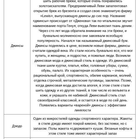
шить рабочие брюки, которые очень понравились
золотоискателям. Предприимчивый Леви запатентовал
открытие брюк из брезента и создал свою знаменитую фирму
«Lewis», выпускающую джинсы до сих пор. Название
«джинсы» происходит от «Дженова» так по–итальянски звучит
наименование порта Генуя, откуда Леви вывозил ткань деним.
Через сто лет мода обратила внимание на эти брюки, и
буквально молниеносно они завоевали всеобщую
популярность. Начался так называемый джинсовый бум.
Джинсы
Джинсы поднялись в цене, возникли новые фирмы, джинсы
считали одеждой века. Их стали носить буквально все, кто мог
купить, и женщины, и подростки, и пожилые люди. Возникли
джинсовая мода и джинсовый стиль в одежде. Из джинсовой
ткани шили куртки, платья, юбки, головные уборы, сумки,
обувь, пальто. Их характерная особенность – очень
рациональный крой, спортивность, обилие карманов, молний,
отделка строчкой, металлические пуговицы, заклепки. Позже,
когда джинсовая мода достигла апогея, в этом стиле стали
шить одежду и из других тканей, в том числе из вельвета и
кожи, и украшать ее набивкой. Джинсовый стиль стал
своеобразной классикой, и остается в моде по сей день.
Появились варианты «вареной» джинсы с эффектами
линялости
Один из микростилей одежды спортивного характера. Жакеты
в стиле дзюдо имеют покрой кимоно, без застежки, но с
Дзюдо
запахом. Полы жакета «сдерживает» кушак. Вязаные кофты в
этом стиле тоже имеют характерный запах